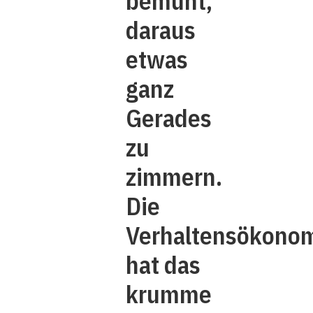
bemüht,
daraus
etwas
ganz
Gerades
zu
zimmern.
Die
Verhaltensökono
hat das
krumme