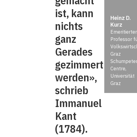
gemacht
ist, kann
Heinz D.
nichts
Kurz
Emeritierter
ganz
Professor f
Volkswirtsc
Gerades
Graz
gezimmert
Schumpete
Centre,
werden»,
Universität
Graz
schrieb
Immanuel
Kant
(1784).