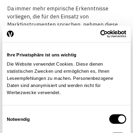
Da immer mehr empirische Erkenntnisse
vorliegen, die für den Einsatz von
Marktinstrumenten sprechen, nehmen diese
mittlerweile eine zentrale Rolle in der
Klimapolitik ein.
[6]
Entsprechend ist der Anteil
der weltweiten Treibhausgasemissionen, die
Ihre Privatsphäre ist uns wichtig
mit Abgaben belegt sind oder im Rahmen von
Emissionshandelssystemen erfasst werden,
Die Website verwendet Cookies. Diese dienen
statistischen Zwecken und ermöglichen es, Ihnen
von weniger als 5 Prozent im Jahr 2010 auf
Leseempfehlungen zu machen. Personenbezogene
derzeit knapp 15 Prozent gestiegen.
[7]
Dieser
Daten sind anonymisiert und werden nicht für
Trend dürfte sich in Zukunft noch verstärken.
Werbezwecke verwendet.
Einwilligungsauswahl
Ausgleichsmassnahmen steigern die
Notwendig
Akzeptanz