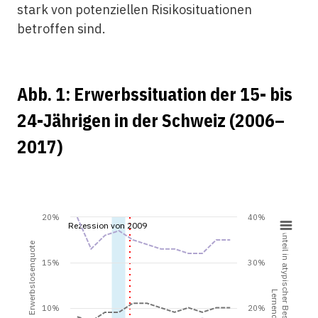
stark von potenziellen Risikosituationen
betroffen sind.
Abb.
1: Erwerbssituation der 15- bis
24-Jährigen in der Schweiz (2006–
2017
)
20%
40%
Rezession von 2009
Anteil in atypischer Beschäftigung (ohne
Arbeitslosen- / Erwerbslosenquote
15%
30%
Lernende)
10%
20%