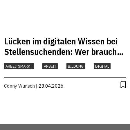
Lücken im digitalen Wissen bei
Stellensuchenden: Wer braucht
Unterstützung?
ARBEITSMARKT
ARBEIT
BILDUNG
DIGITAL
Conny Wunsch
| 23.04.2026