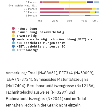
6 Monate
Gymnasiales Maturitä…
30 Monate
18 Monate
6 Monate
0%
25%
50%
75%
10…
in Ausbildung
in Ausbildung und erwerbstätig
erwerbstätig
weder erwerbstätig noch in Ausbildung (NEET): als …
NEET: bezieht Leistungen der IV
NEET: bezieht Leistungen der EO
NEET: sonstige
Anmerkung: Total (N=88661), EFZ3+4 (N=50009),
EBA (N=3724), Gymnasiales Maturitätszeugnis
(N=17404). Berufsmaturitätszeugnisse (N=12186),
Fachmittelschulausweise (N=3297) und
Fachmaturitätszeugnis (N=2041) sind im Total
enthalten, jedoch in der Grafik nicht einzeln