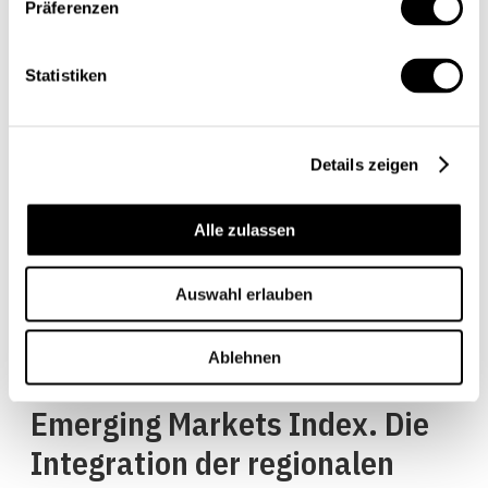
Präferenzen
gewichtigen Mitgliedern des
exklusiven Staatenclubs.
Statistiken
Weitere Meilensteine setzte
China im Jahr 2016 mit der
Details zeigen
Inklusion der chinesischen
Währung in den
Alle zulassen
Weltwährungskorb des IWF
Auswahl erlauben
und 2018 mit der Aufnahme
der chinesischen
Ablehnen
Festlandaktien in den MSCI
Emerging Markets Index. Die
Integration der regionalen