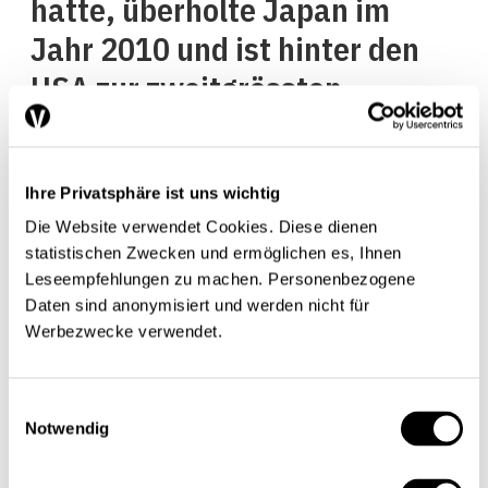
hatte, überholte Japan im
Jahr 2010 und ist hinter den
USA zur zweitgrössten
Volkswirtschaft der Welt
aufgestiegen. Auch im
Ihre Privatsphäre ist uns wichtig
internationalen Finanzbereich
Die Website verwendet Cookies. Diese dienen
strebt China eine
statistischen Zwecken und ermöglichen es, Ihnen
Führungsrolle an: Im IWF ist
Leseempfehlungen zu machen. Personenbezogene
Daten sind anonymisiert und werden nicht für
das Land inzwischen der
Werbezwecke verwendet.
drittgrösste Eigentümer, und
spätestens seit der G-20-
Einwilligungsauswahl
Notwendig
Präsidentschaft vor zwei
Jahren gehört es zu den