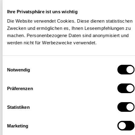
Handelssektor finden sich
Ihre Privatsphäre ist uns wichtig
insgesamt keine Anzeichen
Die Website verwendet Cookies. Diese dienen statistischen
dafür. Vielmehr ist die
Zwecken und ermöglichen es, Ihnen Leseempfehlungen zu
machen. Personenbezogene Daten sind anonymisiert und
Ausweitung des
werden nicht für Werbezwecke verwendet.
Wertschöpfungsanteils in den
vergangenen Jahren auf eine
Einwilligungsauswahl
Zunahme der effektiven, real
Notwendig
geleisteten Dienstleistung
Präferenzen
(Beschaffung, Transport,
Bewirtschaftung und
Statistiken
Verteilung) zurückzuführen. Die
Hypothese einer Veränderung
Marketing