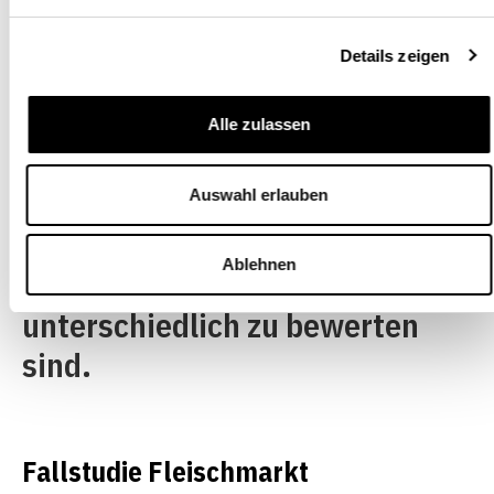
der Margensituation kann auf
Basis der aggregierten Analyse
Details zeigen
also nicht gestützt werden. Die
im Rahmen des Projekts
Alle zulassen
durchgeführten Fallstudien
deuten jedoch darauf hin, dass
Auswahl erlauben
die Marktkonstellationen
Ablehnen
innerhalb des Food-Sektors
unterschiedlich zu bewerten
sind.
Fallstudie Fleischmarkt