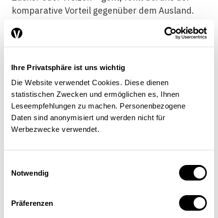
komparative Vorteil gegenüber dem Ausland.
Um Mehrwert zu schaffen, spielen auch
Labelorganisationen wie IP Suisse und Bio
Suisse eine wichtige Rolle.
Ihre Privatsphäre ist uns wichtig
Die Website verwendet Cookies. Diese dienen
Ist die Ertragssteigerung oberstes
statistischen Zwecken und ermöglichen es, Ihnen
Leseempfehlungen zu machen. Personenbezogene
Ziel beim Melkroboter?
Daten sind anonymisiert und werden nicht für
Werbezwecke verwendet.
Nein, es geht nicht darum, mehr, sondern
Einwilligungsauswahl
besser und effizienter zu produzieren. Mit
Notwendig
Melkrobotern wird schwere körperliche Arbeit
ersetzt, und Landwirte können ihre Arbeitszeit
Präferenzen
flexibler einsetzen. Zudem gibt es positive