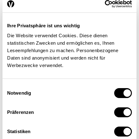
Eintrittshürden
Ihre Privatsphäre ist uns wichtig
Zudem sind die Marktzutrittshürden bei
Die Website verwendet Cookies. Diese dienen
digitalen Geschäftsmodellen grundsätzlich
statistischen Zwecken und ermöglichen es, Ihnen
Leseempfehlungen zu machen. Personenbezogene
überwindbar. Vereinfacht gesagt: Potenzielle
Daten sind anonymisiert und werden nicht für
Konkurrenten mit aussichtsreichen
Werbezwecke verwendet.
Geschäftsideen benötigen für den Markteintritt
nur Zugang zu Servern, Datenzentren,
Software, Ingenieuren, Businesspartnern und
Einwilligungsauswahl
Notwendig
Büroräumen; sie müssen keine industriellen
Produktionsanlagen mit hohen Fixkosten
aufbauen. Und falls sie nach dem Markteintritt
Präferenzen
nicht erfolgreich sind, können sie ihre
Sachgüter relativ einfach wieder veräussern.
Statistiken
Das galt damals auch für Google. Für den