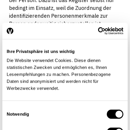
der Person. Dazu ist das Register selbst nur
bedingt im Einsatz, weil die Zuordnung der
identifizierenden Personenmerkmale zur
Person anderweitig sicherzustellen ist.
Wichtig ist, dass über die Person genügend
identifizierende Informationen erhoben
werden und dass sich diese Informationen
Ihre Privatsphäre ist uns wichtig
von den bisherigen und wenn möglich von
Die Website verwendet Cookies. Diese dienen
allen künftigen Einträgen genügend
statistischen Zwecken und ermöglichen es, Ihnen
differenzieren. Bei einer späteren Re-
Leseempfehlungen zu machen. Personenbezogene
Identifikation soll Sicherheit bestehen, dass
Daten sind anonymisiert und werden nicht für
es sich um dieselbe Person handelt.
Werbezwecke verwendet.
Bei der Registrierung werden die
Einwilligungsauswahl
identifizierenden Daten ins Register
Notwendig
eingetragen. Typischerweise wird nach der
Registrierung ein Ausweis ausgestellt, der die