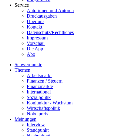
Service
Autorinnen und Autoren
Druckausgaben
Über uns
Kontakt
Datenschutz/Rechtliches
Impressum
Vorschau
Die App
Abo
Schwerpunkte
Themen
Arbeitsmarkt
Finanzen / Steuern
Finanzmärkte
International
Sozialpolitik
Konjunktur / Wachstum
Wirtschaftspolitik
Nobelpreis
Meinungen
Interview
Standpunkt
Nachgefragt