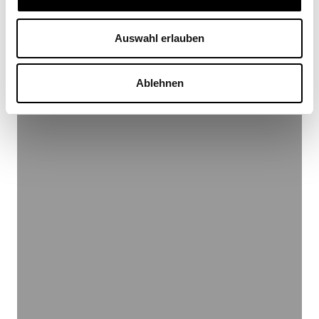
Zitiervorschlag: Haegeli, Jérôme Jean (2019).
Versicherungen stärken ökonomische
Auswahl erlauben
Widerstandsfähigkeit.
Die Volkswirtschaft
, 13.
September.
Ablehnen