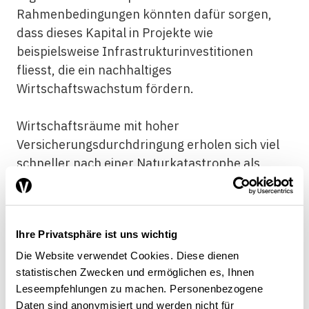
Rahmenbedingungen könnten dafür sorgen,
dass dieses Kapital in Projekte wie
beispielsweise Infrastrukturinvestitionen
fliesst, die ein nachhaltiges
Wirtschaftswachstum fördern.
Wirtschaftsräume mit hoher
Versicherungsdurchdringung erholen sich viel
schneller nach einer Naturkatastrophe als
solche, die ausschliesslich auf die Regierung
angewiesen sind. Allerdings gibt es über alle
Gesellschaftsschichten hinweg nach wie vor
Ihre Privatsphäre ist uns wichtig
grosse Versicherungslücken. Wir müssen
verstehen, weshalb es diese Lücken gibt und
Die Website verwendet Cookies. Diese dienen
statistischen Zwecken und ermöglichen es, Ihnen
welche Barrieren – auf der Angebots- und der
Leseempfehlungen zu machen. Personenbezogene
Nachfrageseite – eine bessere
Daten sind anonymisiert und werden nicht für