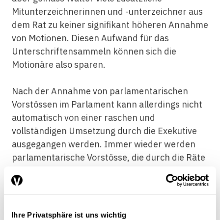
Mitunterzeichnerinnen und -unterzeichner aus
dem Rat zu keiner signifikant höheren Annahme
von Motionen. Diesen Aufwand für das
Unterschriftensammeln können sich die
Motionäre also sparen.
Nach der Annahme von parlamentarischen
Vorstössen im Parlament kann allerdings nicht
automatisch von einer raschen und
vollständigen Umsetzung durch die Exekutive
ausgegangen werden. Immer wieder werden
parlamentarische Vorstösse, die durch die Räte
angenommen wurden, verzögert oder nicht
vollständig umgesetzt. Die
Geschäftsprüfungskommissionen (GPK) der
beiden Räte haben deshalb im vergangenen
Ihre Privatsphäre ist uns wichtig