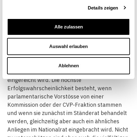
Legislative sowie eine Folge des modernisierten
Details zeigen
Parlamentsrechts ist.
[5]
Gleichzeitig stehen den
stark gestiegenen parlamentarischen
Alle zulassen
Aktivitäten eher bescheidene direkte Erfolge
gegenüber. Ein wichtiger Grund hierfür liegt
darin, dass die grosse Mehrzahl der
Auswahl erlauben
parlamentarischen Vorstösse nicht von den
Mitteparteien, sondern von den linken und
Ablehnen
rechten Polparteien zur eigenen Profilierung
eingereicht wird. Die höchste
Erfolgswahrscheinlichkeit besteht, wenn
parlamentarische Vorstösse von einer
Kommission oder der CVP-Fraktion stammen
und wenn sie zunächst im Ständerat behandelt
werden, gleichzeitig aber auch ein ähnliches
Anliegen im Nationalrat eingebracht wird. Nicht