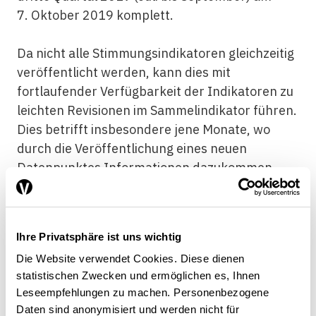
7. Oktober 2019 komplett.
Da nicht alle Stimmungsindikatoren gleichzeitig
veröffentlicht werden, kann dies mit
fortlaufender Verfügbarkeit der Indikatoren zu
leichten Revisionen im Sammelindikator führen.
Dies betrifft insbesondere jene Monate, wo
durch die Veröffentlichung eines neuen
Datenpunktes Informationen dazukommen.
Zudem kann sich der Informationsgehalt eines
Stimmungsindikators im Laufe der Zeit ändern.
Deshalb sollte die Auswahl der Indikatoren
Ihre Privatsphäre ist uns wichtig
periodisch überprüft und angepasst werden.
Die Website verwendet Cookies. Diese dienen
statistischen Zwecken und ermöglichen es, Ihnen
Leseempfehlungen zu machen. Personenbezogene
Rezessionen früh erkannt
Daten sind anonymisiert und werden nicht für