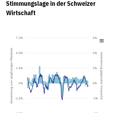
Stimmungslage in der Schweizer
Wirtschaft
7.2%
6%
Abweichung vom langfristigen Mittelwert
4.8%
4%
Veränderung gegenüber Vorquartal
2.4%
2%
0%
0%
-2.4%
-2%