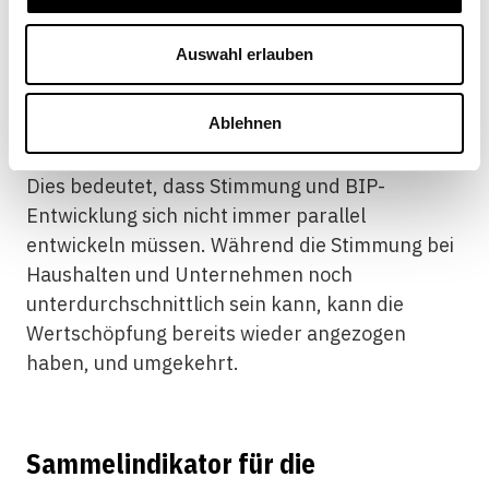
erholte. Der BIP-Verlauf war in diesem
Zusammenhang vor allem in der ersten
Auswahl erlauben
Jahreshälfte 2015 im Einklang mit dem
Sammelindikator, danach hingegen scheint sich
Ablehnen
die Realwirtschaft besser entwickelt zu haben,
als es der Sammelindikator angedeutet hat.
Dies bedeutet, dass Stimmung und BIP-
Entwicklung sich nicht immer parallel
entwickeln müssen. Während die Stimmung bei
Haushalten und Unternehmen noch
unterdurchschnittlich sein kann, kann die
Wertschöpfung bereits wieder angezogen
haben, und umgekehrt.
Sammelindikator für die