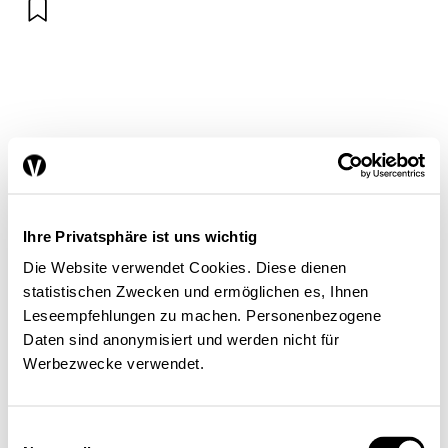
Frank R. Ruepp, Präsident, Interessengemeinschaft
Energieintensive Branchen (IGEB), Zürich
Ihre Privatsphäre ist uns wichtig
Die Website verwendet Cookies. Diese dienen
statistischen Zwecken und ermöglichen es, Ihnen
Leseempfehlungen zu machen. Personenbezogene
Bei der anstehenden Gasmarktöffnung, die
Daten sind anonymisiert und werden nicht für
der Bundesrat jüngst mit der Vernehmlassung
Werbezwecke verwendet.
zum Gasversorgungsgesetz (GasVG) lanciert
hat, denken viele an die Strommarktöffnung
Einwilligungsauswahl
für Grossverbraucher im Jahr 2009. Diese ist