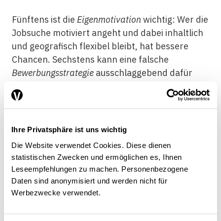
Fünftens ist die
Eigenmotivation
wichtig: Wer die
Jobsuche motiviert angeht und dabei inhaltlich
und geografisch flexibel bleibt, hat bessere
Chancen. Sechstens kann eine falsche
Bewerbungsstrategie
ausschlaggebend dafür
sein, dass die Stellensuche nicht erfolgreich
verläuft. Allerdings genügt es nicht, lediglich
eine gute Such- und Bewerbungsstrategie zu
haben.
Ihre Privatsphäre ist uns wichtig
Die Website verwendet Cookies. Diese dienen
Der siebte Faktor ist das
persönliche Netzwerk
.
statistischen Zwecken und ermöglichen es, Ihnen
Bei vielen erfolgreichen Verläufen von Personen
Leseempfehlungen zu machen. Personenbezogene
mit statistisch erhöhtem
Daten sind anonymisiert und werden nicht für
Langzeitarbeitslosigkeitsrisiko waren
Werbezwecke verwendet.
persönliche Kontakte ausschlaggebend, dass
diese rasch eine neue Stelle fanden. Bei den