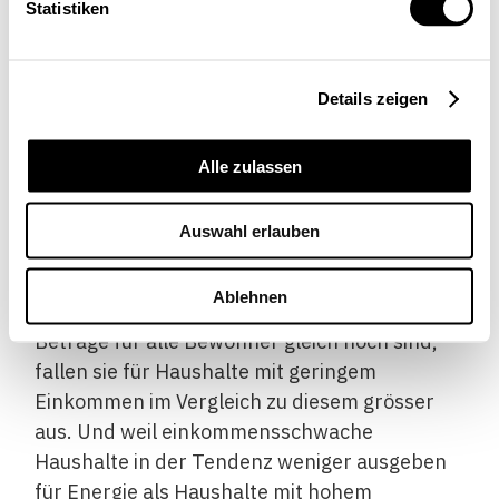
Statistiken
Verhältnis der Abgabeerträge an Industrie
und Haushalte rückverteilt. Bei den
Haushalten geschieht dies durch einen Pro-
Kopf-Beitrag, der durch die
Details zeigen
Krankenversicherer an alle in der Schweiz
wohnhaften Personen ausgezahlt wird. Im
Alle zulassen
laufenden Jahr beträgt er beispielsweise
77.40 Franken pro Person.
[2]
Auswahl erlauben
Die Rückverteilung ist unabhängig von den
Ablehnen
jährlichen Emissionen der Empfänger. Da die
Beträge für alle Bewohner gleich hoch sind,
fallen sie für Haushalte mit geringem
Einkommen im Vergleich zu diesem grösser
aus. Und weil einkommensschwache
Haushalte in der Tendenz weniger ausgeben
für Energie als Haushalte mit hohem