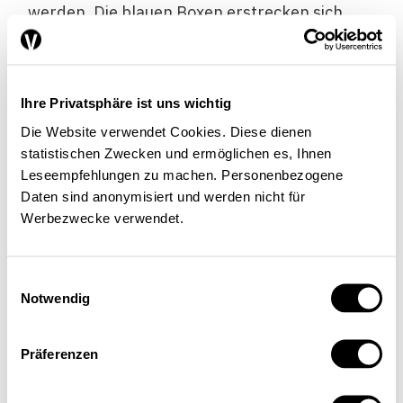
werden. Die blauen Boxen erstrecken sich
vom ersten bis zum dritten Quartil der
Verteilung der Auswirkungen im jeweiligen
Einkommensquintil.
Ihre Privatsphäre ist uns wichtig
Geringverdiener
Die Website verwendet Cookies. Diese dienen
statistischen Zwecken und ermöglichen es, Ihnen
profitieren
Leseempfehlungen zu machen. Personenbezogene
Daten sind anonymisiert und werden nicht für
Werbezwecke verwendet.
Gemäss heutiger Praxis fliesst ein Drittel der
Einwilligungsauswahl
Einnahmen der CO
-Abgabe (maximal 450
2
Notwendig
Millionen Franken) ins Gebäudeprogramm. Mit
diesem Instrument unterstützt der Bund
Präferenzen
Hausbesitzer, die Energieeffizienz der
Gebäude zu verbessern. Der Rest wird im