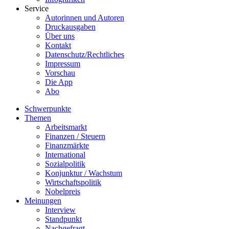
Service
Autorinnen und Autoren
Druckausgaben
Über uns
Kontakt
Datenschutz/Rechtliches
Impressum
Vorschau
Die App
Abo
Schwerpunkte
Themen
Arbeitsmarkt
Finanzen / Steuern
Finanzmärkte
International
Sozialpolitik
Konjunktur / Wachstum
Wirtschaftspolitik
Nobelpreis
Meinungen
Interview
Standpunkt
Nachgefragt