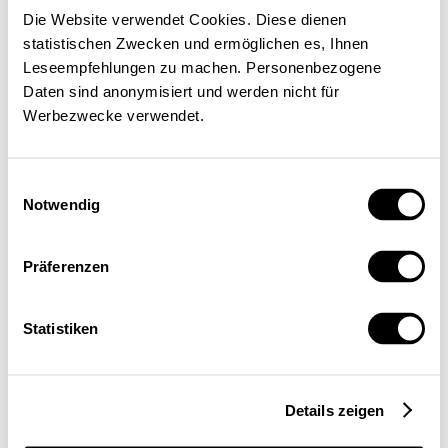
Die Website verwendet Cookies. Diese dienen
Mein Profil
statistischen Zwecken und ermöglichen es, Ihnen
Leseempfehlungen zu machen. Personenbezogene
Daten sind anonymisiert und werden nicht für
Werbezwecke verwendet.
Home
Einwilligungsauswahl
Notwendig
Serien
Konjunkturtendenzen
Präferenzen
Konjunkturtendenzen Sommer 2020
Statistiken
Konjunkturtendenzen Sommer 2020
Details zeigen
Seco