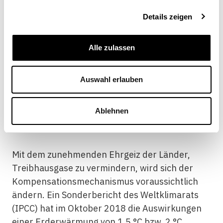
Für jedes dieser beiden Projekte werden
Details zeigen
Emissionsverminderungen von 2 Millionen
Tonnen CO
erwartet. Diese leisten einen
2
Alle zulassen
Beitrag dazu, dass die Schweiz ihr
Emissionsverminderungsziel erreicht.
Auswahl erlauben
Weitere Massnahmen sind nötig
Ablehnen
Mit dem zunehmenden Ehrgeiz der Länder,
Treibhausgase zu vermindern, wird sich der
Kompensationsmechanismus voraussichtlich
ändern. Ein Sonderbericht des Weltklimarats
(IPCC) hat im Oktober 2018 die Auswirkungen
einer Erderwärmung von 1,5 °C bzw. 2 °C