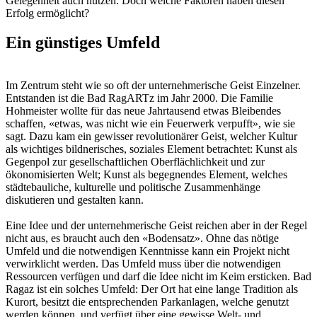
Gelegenheit auch nutzen. Doch welche Faktoren haben diesen
Erfolg ermöglicht?
Ein günstiges Umfeld
Im Zentrum steht wie so oft der unternehmerische Geist Einzelner.
Entstanden ist die Bad RagARTz im Jahr 2000. Die Familie
Hohmeister wollte für das neue Jahrtausend etwas Bleibendes
schaffen, «etwas, was nicht wie ein Feuerwerk verpufft», wie sie
sagt. Dazu kam ein gewisser revolutionärer Geist, welcher Kultur
als wichtiges bildnerisches, soziales Element betrachtet: Kunst als
Gegenpol zur gesellschaftlichen Oberflächlichkeit und zur
ökonomisierten Welt; Kunst als begegnendes Element, welches
städtebauliche, kulturelle und politische Zusammenhänge
diskutieren und gestalten kann.
Eine Idee und der unternehmerische Geist reichen aber in der Regel
nicht aus, es braucht auch den «Bodensatz». Ohne das nötige
Umfeld und die notwendigen Kenntnisse kann ein Projekt nicht
verwirklicht werden. Das Umfeld muss über die notwendigen
Ressourcen verfügen und darf die Idee nicht im Keim ersticken. Bad
Ragaz ist ein solches Umfeld: Der Ort hat eine lange Tradition als
Kurort, besitzt die entsprechenden Parkanlagen, welche genutzt
werden können, und verfügt über eine gewisse Welt- und