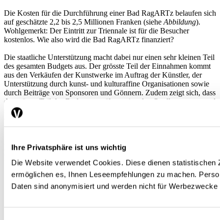
Die Kosten für die Durchführung einer Bad RagARTz belaufen sich
auf geschätzte 2,2 bis 2,5 Millionen Franken (siehe
Abbildung
).
Wohlgemerkt: Der Eintritt zur Triennale ist für die Besucher
kostenlos. Wie also wird die Bad RagARTz finanziert?
Die staatliche Unterstützung macht dabei nur einen sehr kleinen Teil
des gesamten Budgets aus. Der grösste Teil der Einnahmen kommt
aus den Verkäufen der Kunstwerke im Auftrag der Künstler, der
Unterstützung durch kunst- und kulturaffine Organisationen sowie
durch Beiträge von Sponsoren und Gönnern. Zudem zeigt sich, dass
der grösste Teil des Budgets aus überregionalen Quellen stammt und
somit der Region zufliesst. Auch das regionale Gewerbe und die
Gemeinde unterstützen die Veranstaltung. Dies ist ein erstes Indiz
dafür, dass auch die Region von der Veranstaltung profitiert.
Kosten- und Finanzierungsschätzung für die 8. Bad
Ihre Privatsphäre ist uns wichtig
RagARTz 2021
Die Website verwendet Cookies. Diese dienen statistische
ermöglichen es, Ihnen Leseempfehlungen zu machen. Pers
Daten sind anonymisiert und werden nicht für Werbezwecke