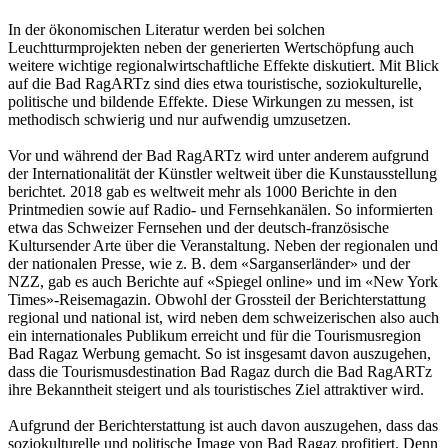
In der ökonomischen Literatur werden bei solchen
Leuchtturmprojekten neben der generierten Wertschöpfung auch
weitere wichtige regionalwirtschaftliche Effekte diskutiert. Mit Blick
auf die Bad RagARTz sind dies etwa touristische, soziokulturelle,
politische und bildende Effekte. Diese Wirkungen zu messen, ist
methodisch schwierig und nur aufwendig umzusetzen.
Vor und während der Bad RagARTz wird unter anderem aufgrund
der Internationalität der Künstler weltweit über die Kunstausstellung
berichtet. 2018 gab es weltweit mehr als 1000 Berichte in den
Printmedien sowie auf Radio- und Fernsehkanälen. So informierten
etwa das Schweizer Fernsehen und der deutsch-französische
Kultursender Arte über die Veranstaltung. Neben der regionalen und
der nationalen Presse, wie z. B. dem «Sarganserländer» und der
NZZ, gab es auch Berichte auf «Spiegel online» und im «New York
Times»-Reisemagazin. Obwohl der Grossteil der Berichterstattung
regional und national ist, wird neben dem schweizerischen also auch
ein internationales Publikum erreicht und für die Tourismusregion
Bad Ragaz Werbung gemacht. So ist insgesamt davon auszugehen,
dass die Tourismusdestination Bad Ragaz durch die Bad RagARTz
ihre Bekanntheit steigert und als touristisches Ziel attraktiver wird.
Aufgrund der Berichterstattung ist auch davon auszugehen, dass das
soziokulturelle und politische Image von Bad Ragaz profitiert. Denn