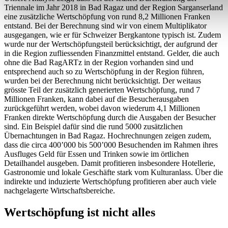
Triennale im Jahr 2018 in Bad Ragaz und der Region Sarganserland
eine zusätzliche Wertschöpfung von rund 8,2 Millionen Franken
entstand. Bei der Berechnung sind wir von einem Multiplikator
ausgegangen, wie er für Schweizer Bergkantone typisch ist. Zudem
wurde nur der Wertschöpfungsteil berücksichtigt, der aufgrund der
in die Region zufliessenden Finanzmittel entstand. Gelder, die auch
ohne die Bad RagARTz in der Region vorhanden sind und
entsprechend auch so zu Wertschöpfung in der Region führen,
wurden bei der Berechnung nicht berücksichtigt. Der weitaus
grösste Teil der zusätzlich generierten Wertschöpfung, rund 7
Millionen Franken, kann dabei auf die Besucherausgaben
zurückgeführt werden, wobei davon wiederum 4,1 Millionen
Franken direkte Wertschöpfung durch die Ausgaben der Besucher
sind. Ein Beispiel dafür sind die rund 5000 zusätzlichen
Übernachtungen in Bad Ragaz. Hochrechnungen zeigen zudem,
dass die circa 400’000 bis 500’000 Besuchenden im Rahmen ihres
Ausfluges Geld für Essen und Trinken sowie im örtlichen
Detailhandel ausgeben. Damit profitieren insbesondere Hotellerie,
Gastronomie und lokale Geschäfte stark vom Kulturanlass. Über die
indirekte und induzierte Wertschöpfung profitieren aber auch viele
nachgelagerte Wirtschaftsbereiche.
Wertschöpfung ist nicht alles