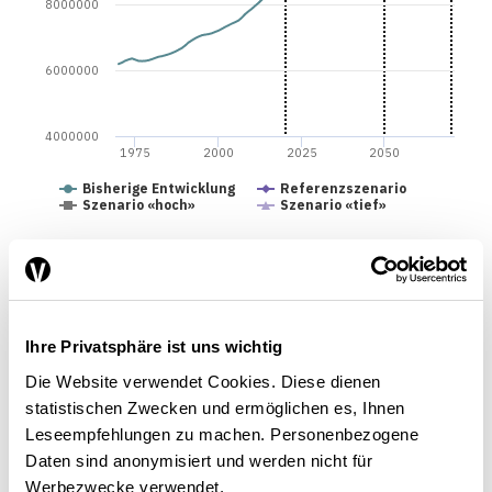
8000000
6000000
4000000
1975
2000
2025
2050
Bisherige Entwicklung
Referenzszenario
Szenario «hoch»
Szenario «tief»
Quelle: BFS / Die Volkswirtschaft
Ihre Privatsphäre ist uns wichtig
Die Website verwendet Cookies. Diese dienen
Abb. 2. Altersquotient (1970–2070)
statistischen Zwecken und ermöglichen es, Ihnen
Leseempfehlungen zu machen. Personenbezogene
Daten sind anonymisiert und werden nicht für
Werbezwecke verwendet.