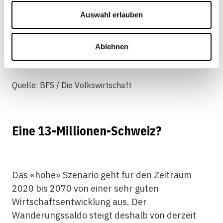
Auswahl erlauben
Anmerkung: Der Altersquotient misst, wie viele
Personen ab 65 Jahren auf 100 Personen zwischen 20
und 64 Jahren kommen. Je grösser der Quotient, desto
Ablehnen
älter die Bevölkerung.
Quelle: BFS / Die Volkswirtschaft
Eine 13-Millionen-Schweiz?
Das «hohe» Szenario geht für den Zeitraum
2020 bis 2070 von einer sehr guten
Wirtschaftsentwicklung aus. Der
Wanderungssaldo steigt deshalb von derzeit