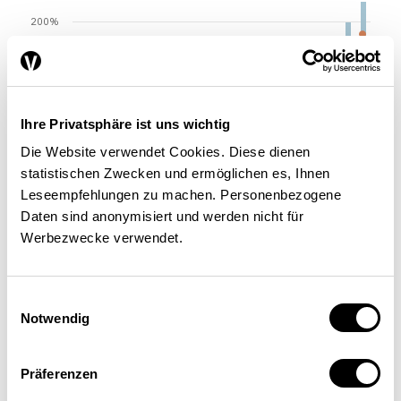
200%
150%
100%
Ihre Privatsphäre ist uns wichtig
Die Website verwendet Cookies. Diese dienen
50%
statistischen Zwecken und ermöglichen es, Ihnen
Leseempfehlungen zu machen. Personenbezogene
0%
Daten sind anonymisiert und werden nicht für
Australien
Belgien
Israel
Portugal
Kanada
Griechenland
Estland
USA
Südkorea
Grossbritannien
Werbezwecke verwendet.
Einwilligungsauswahl
2019 oder letztes verfügbares Jahr
2010
Notwendig
Präferenzen
Quelle: OECD (2020) / Die Volkswirtschaft