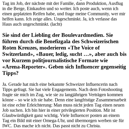
Tag im Job, der nächste mit der Familie, dann Produktion, Ausflug
in die Berge, Einkaufen und so weiter. Ich poste auch, wenn ich
einen geplatzten Reifen habe, und frage meine Community, wer mir
helfen kann. Ich zeige alles. Ungeschminkt. Ja, ich verlasse das
Haus auch ungeschminkt. (lacht)
Sie sind der Liebling der Boulevardmedien. Sie
führen durch die Benefizgala des Schweizerischen
Roten Kreuzes, moderieren «The Voice of
Switzerland», «Bauer, ledig, sucht …», aber auch bis
vor Kurzem politjournalistische Formate wie
«Arena-Reporter». Geben sich Influencer gegenseitig
Tipps?
Ja. Gerade hat mich eine bekannte Schweizer Influencerin nach
Tipps gefragt. Sie hat viele Engagements. Nach dem Fotoshooting
fragte sie mich im Zug, wie sie zu langjährigen Verträgen kommen
könne – so wie ich sie habe. Denn eine langfristige Zusammenarbeit
ist eine echte Erleichterung: Man muss nicht jeden Tag einen neuen
Job suchen. Ich bin hier in einer privilegierten Position. Mir ist
Glaubwürdigkeit ganz wichtig. Viele Influencer posten an einem
Tag ein Bild mit einer Omega-Uhr, und übermorgen werben sie für
IWC. Das mache ich nicht. Das passt nicht zu Christa.