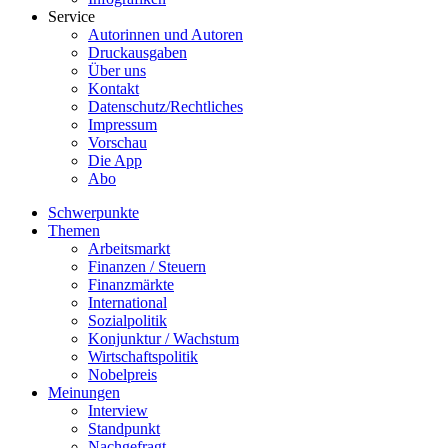
Service
Autorinnen und Autoren
Druckausgaben
Über uns
Kontakt
Datenschutz/Rechtliches
Impressum
Vorschau
Die App
Abo
Schwerpunkte
Themen
Arbeitsmarkt
Finanzen / Steuern
Finanzmärkte
International
Sozialpolitik
Konjunktur / Wachstum
Wirtschaftspolitik
Nobelpreis
Meinungen
Interview
Standpunkt
Nachgefragt