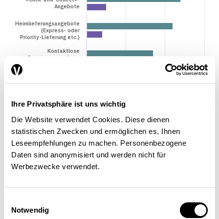
Angebote
Heimlieferungsangebote
(Express- oder
Priority-Lieferung etc.)
Kontaktlose
Beratungsangebote
per Chat, Telefon etc.
Einsatz von Technolo…
Ihre Privatsphäre ist uns wichtig
0%
10%
20%
30%
Anteil an allen Befragten
Die Website verwendet Cookies. Diese dienen
statistischen Zwecken und ermöglichen es, Ihnen
Während der Corona-Krise neu eingeführt
Während der Corona-Krise verstärkt/ausgebaut
Leseempfehlungen zu machen. Personenbezogene
Daten sind anonymisiert und werden nicht für
Anmerkung: Die Zahlen basieren auf einer Ende August 2020
Werbezwecke verwendet.
durchgeführten Unternehmensbefragung in der Schweiz
(N=132). Die genaue Frage lautete: Welche der folgenden
Einwilligungsauswahl
Notwendig
Massnahmen haben Sie dauerhaft als Folge der Corona-Krise in