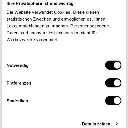
Welchen Föderalismus für die
Ihre Privatsphäre ist uns wichtig
Schweiz?
Die Website verwendet Cookies. Diese dienen
statistischen Zwecken und ermöglichen es, Ihnen
Leseempfehlungen zu machen. Personenbezogene
WIRTSCHAFTSPOLITIK
KANTONE
Daten sind anonymisiert und werden nicht für
Werbezwecke verwendet.
Laetitia Mathys
| 05.08.2026
Einwilligungsauswahl
Notwendig
Präferenzen
Statistiken
Details zeigen