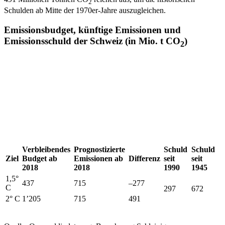
2
Schulden ab Mitte der 1970er-Jahre auszugleichen.
Emissionsbudget, künftige Emissionen und
Emissionsschuld der Schweiz (in Mio. t CO
)
2
Verbleibendes
Prognostizierte
Schuld
Schuld
Ziel
Budget ab
Emissionen ab
Differenz
seit
seit
2018
2018
1990
1945
1,5°
437
715
–277
C
297
672
2° C
1’205
715
491