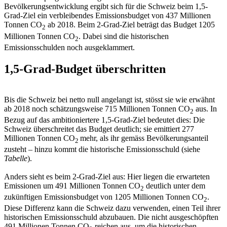
Bevölkerungsentwicklung ergibt sich für die Schweiz beim 1,5-
Grad-Ziel ein verbleibendes Emissionsbudget von 437 Millionen
Tonnen CO
ab 2018. Beim 2-Grad-Ziel beträgt das Budget 1205
2
Millionen Tonnen CO
. Dabei sind die historischen
2
Emissionsschulden noch ausgeklammert.
1,5-Grad-Budget überschritten
Bis die Schweiz bei netto null angelangt ist, stösst sie wie erwähnt
ab 2018 noch schätzungsweise 715 Millionen Tonnen CO
aus. In
2
Bezug auf das ambitioniertere 1,5-Grad-Ziel bedeutet dies: Die
Schweiz überschreitet das Budget deutlich; sie emittiert 277
Millionen Tonnen CO
mehr, als ihr gemäss Bevölkerungsanteil
2
zusteht – hinzu kommt die historische Emissionsschuld (siehe
Tabelle
).
Anders sieht es beim 2-Grad-Ziel aus: Hier liegen die erwarteten
Emissionen um 491 Millionen Tonnen CO
deutlich unter dem
2
zukünftigen Emissionsbudget von 1205 Millionen Tonnen CO
.
2
Diese Differenz kann die Schweiz dazu verwenden, einen Teil ihrer
historischen Emissionsschuld abzubauen. Die nicht ausgeschöpften
491 Millionen Tonnen CO
reichen aus, um die historischen