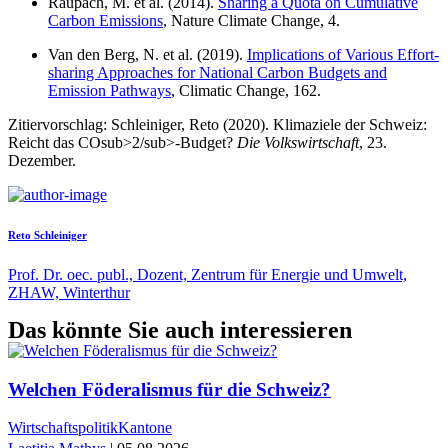
Raupach, M. et al. (2014).
Sharing a Quota on Cumulative
Carbon Emissions
, Nature Climate Change, 4.
Van den Berg, N. et al. (2019).
Implications of Various Effort-
sharing Approaches for National Carbon Budgets and
Emission Pathways
, Climatic Change, 162.
Zitiervorschlag: Schleiniger, Reto (2020). Klimaziele der Schweiz:
Reicht das COsub>2/sub>-Budget?
Die Volkswirtschaft
, 23.
Dezember.
Reto Schleiniger
Prof. Dr. oec. publ., Dozent, Zentrum für Energie und Umwelt,
ZHAW, Winterthur
Das könnte Sie auch interessieren
Welchen Föderalismus für die Schweiz?
Wirtschaftspolitik
Kantone