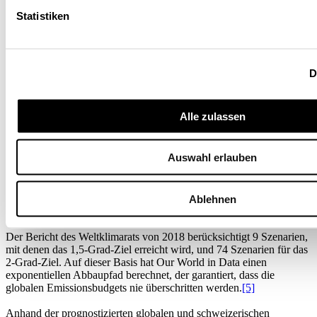
Statistiken
Quelle: Ourworldindata.org; Berechnung Schleiniger / Die
Volkswirtschaft
Szenarien künftiger Emissionen
D
Die Abschätzung der zukünftigen Emissionen erfolgt mittels
Alle zulassen
Emissionsszenarien, die auf unterschiedlichen Annahmen basieren.
Für die Schweiz habe ich angenommen, dass das vom Bundesrat
vorgegebene Netto-null-Ziel bis 2050 durch einen linearen
Auswahl erlauben
Absenkungspfad erreicht wird. Die Reduktion beginnt mit dem
Stichjahr 2018 – ausser beim internationalen Flugverkehr, wo die
Absenkung erst ab 2030 einsetzt. Damit ergibt sich eine kumulierte
Emissionsmenge über die Jahre 2018 bis 2050 von 715 Millionen
Ablehnen
Tonnen CO
.
2
Der Bericht des Weltklimarats von 2018 berücksichtigt 9 Szenarien,
mit denen das 1,5-Grad-Ziel erreicht wird, und 74 Szenarien für das
2-Grad-Ziel. Auf dieser Basis hat Our World in Data einen
exponentiellen Abbaupfad berechnet, der garantiert, dass die
globalen Emissionsbudgets nie überschritten werden.
[5]
Anhand der prognostizierten globalen und schweizerischen