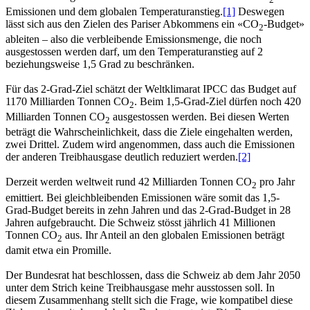
Emissionen und dem globalen Temperaturanstieg.
[1]
Deswegen
lässt sich aus den Zielen des Pariser Abkommens ein «CO
-Budget»
2
ableiten – also die verbleibende Emissionsmenge, die noch
ausgestossen werden darf, um den Temperaturanstieg auf 2
beziehungsweise 1,5 Grad zu beschränken.
Für das 2-Grad-Ziel schätzt der Weltklimarat IPCC das Budget auf
1170 Milliarden Tonnen CO
. Beim 1,5-Grad-Ziel dürfen noch 420
2
Milliarden Tonnen CO
ausgestossen werden. Bei diesen Werten
2
beträgt die Wahrscheinlichkeit, dass die Ziele eingehalten werden,
zwei Drittel. Zudem wird angenommen, dass auch die Emissionen
der anderen Treibhausgase deutlich reduziert werden.
[2]
Derzeit werden weltweit rund 42 Milliarden Tonnen CO
pro Jahr
2
emittiert. Bei gleichbleibenden Emissionen wäre somit das 1,5-
Grad-Budget bereits in zehn Jahren und das 2-Grad-Budget in 28
Jahren aufgebraucht. Die Schweiz stösst jährlich 41 Millionen
Tonnen CO
aus. Ihr Anteil an den globalen Emissionen beträgt
2
damit etwa ein Promille.
Der Bundesrat hat beschlossen, dass die Schweiz ab dem Jahr 2050
unter dem Strich keine Treibhausgase mehr ausstossen soll. In
diesem Zusammenhang stellt sich die Frage, wie kompatibel diese