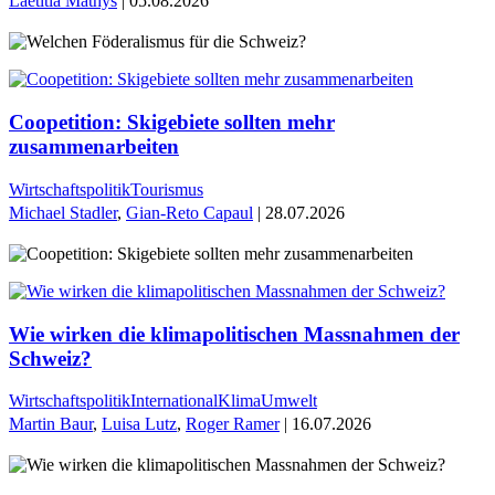
Laetitia Mathys
| 05.08.2026
Coopetition: Skigebiete sollten mehr
zusammenarbeiten
Wirtschaftspolitik
Tourismus
Michael Stadler
,
Gian-Reto Capaul
| 28.07.2026
Wie wirken die klimapolitischen Massnahmen der
Schweiz?
Wirtschaftspolitik
International
Klima
Umwelt
Martin Baur
,
Luisa Lutz
,
Roger Ramer
| 16.07.2026