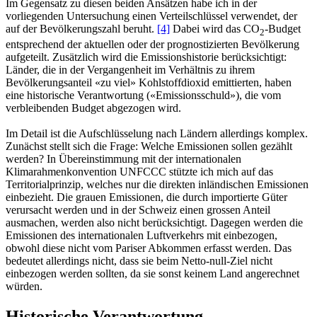
Im Gegensatz zu diesen beiden Ansätzen habe ich in der
vorliegenden Untersuchung einen Verteilschlüssel verwendet, der
auf der Bevölkerungszahl beruht.
[4]
Dabei wird das CO
-Budget
2
entsprechend der aktuellen oder der prognostizierten Bevölkerung
aufgeteilt. Zusätzlich wird die Emissionshistorie berücksichtigt:
Länder, die in der Vergangenheit im Verhältnis zu ihrem
Bevölkerungsanteil «zu viel» Kohlstoffdioxid emittierten, haben
eine historische Verantwortung («Emissionsschuld»), die vom
verbleibenden Budget abgezogen wird.
Im Detail ist die Aufschlüsselung nach Ländern allerdings komplex.
Zunächst stellt sich die Frage: Welche Emissionen sollen gezählt
werden? In Übereinstimmung mit der internationalen
Klimarahmenkonvention UNFCCC stützte ich mich auf das
Territorialprinzip, welches nur die direkten inländischen Emissionen
einbezieht. Die grauen Emissionen, die durch importierte Güter
verursacht werden und in der Schweiz einen grossen Anteil
ausmachen, werden also nicht berücksichtigt. Dagegen werden die
Emissionen des internationalen Luftverkehrs mit einbezogen,
obwohl diese nicht vom Pariser Abkommen erfasst werden. Das
bedeutet allerdings nicht, dass sie beim Netto-null-Ziel nicht
einbezogen werden sollten, da sie sonst keinem Land angerechnet
würden.
Historische Verantwortung