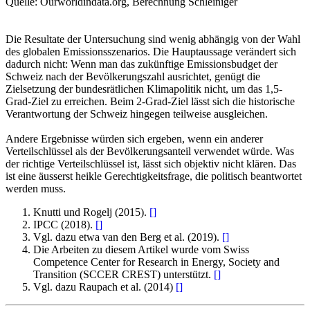
Quelle: Ourworldindata.org, Berechnung Schleiniger
Die Resultate der Untersuchung sind wenig abhängig von der Wahl
des globalen Emissionsszenarios. Die Hauptaussage verändert sich
dadurch nicht: Wenn man das zukünftige Emissionsbudget der
Schweiz nach der Bevölkerungszahl ausrichtet, genügt die
Zielsetzung der bundesrätlichen Klimapolitik nicht, um das 1,5-
Grad-Ziel zu erreichen. Beim 2-Grad-Ziel lässt sich die historische
Verantwortung der Schweiz hingegen teilweise ausgleichen.
Andere Ergebnisse würden sich ergeben, wenn ein anderer
Verteilschlüssel als der Bevölkerungsanteil verwendet würde. Was
der richtige Verteilschlüssel ist, lässt sich objektiv nicht klären. Das
ist eine äusserst heikle Gerechtigkeitsfrage, die politisch beantwortet
werden muss.
Knutti und Rogelj (2015).
[
]
IPCC (2018).
[
]
Vgl. dazu etwa van den Berg et al. (2019).
[
]
Die Arbeiten zu diesem Artikel wurde vom Swiss
Competence Center for Research in Energy, Society and
Transition (SCCER CREST) unterstützt.
[
]
Vgl. dazu Raupach et al. (2014)
[
]