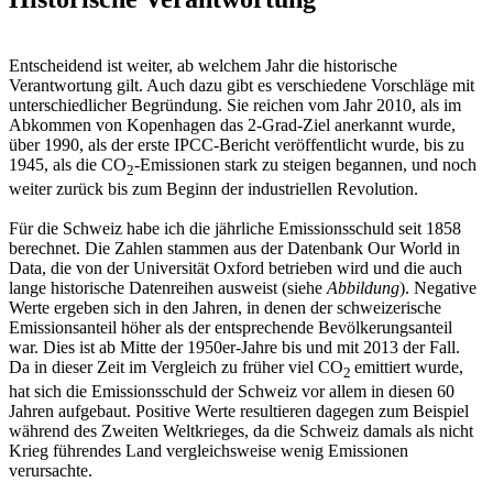
Entscheidend ist weiter, ab welchem Jahr die historische
Verantwortung gilt. Auch dazu gibt es verschiedene Vorschläge mit
unterschiedlicher Begründung. Sie reichen vom Jahr 2010, als im
Abkommen von Kopenhagen das 2-Grad-Ziel anerkannt wurde,
über 1990, als der erste IPCC-Bericht veröffentlicht wurde, bis zu
1945, als die CO
-Emissionen stark zu steigen begannen, und noch
2
weiter zurück bis zum Beginn der industriellen Revolution.
Für die Schweiz habe ich die jährliche Emissionsschuld seit 1858
berechnet. Die Zahlen stammen aus der Datenbank Our World in
Data, die von der Universität Oxford betrieben wird und die auch
lange historische Datenreihen ausweist (siehe
Abbildung
). Negative
Werte ergeben sich in den Jahren, in denen der schweizerische
Emissionsanteil höher als der entsprechende Bevölkerungsanteil
war. Dies ist ab Mitte der 1950er-Jahre bis und mit 2013 der Fall.
Da in dieser Zeit im Vergleich zu früher viel CO
emittiert wurde,
2
hat sich die Emissionsschuld der Schweiz vor allem in diesen 60
Jahren aufgebaut. Positive Werte resultieren dagegen zum Beispiel
während des Zweiten Weltkrieges, da die Schweiz damals als nicht
Krieg führendes Land vergleichsweise wenig Emissionen
verursachte.