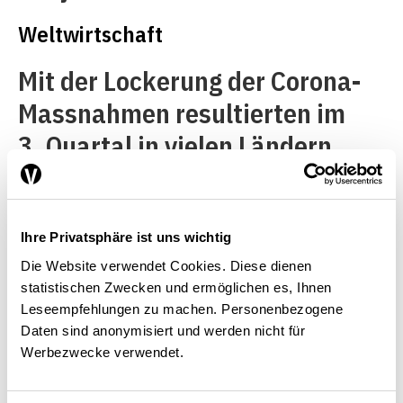
Weltwirtschaft
Mit der Lockerung der Corona-
Massnahmen resultierten im
3. Quartal in vielen Ländern
historische Anstiege des BIP,
ausgehend von den sehr tiefen
Ständen des Vorquartals. Im
Ihre Privatsphäre ist uns wichtig
Verlauf des Herbsts
Die Website verwendet Cookies. Diese dienen
statistischen Zwecken und ermöglichen es, Ihnen
verschlechterte sich die
Leseempfehlungen zu machen. Personenbezogene
epidemiologische Lage
Daten sind anonymisiert und werden nicht für
Werbezwecke verwendet.
vielerorts, sodass die Corona-