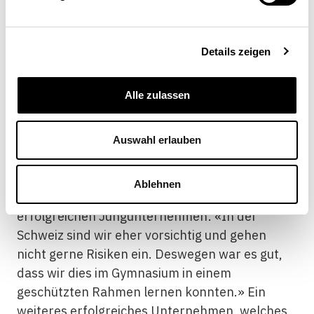
entstehen
Details zeigen
Ein praxis- und erlebnisorientiertes
Schulprogramm kann also Unternehmertum
Alle zulassen
vermitteln und den Mut der Schülerinnen und
Schüler stärken, unternehmerisch zu denken
und zu handeln. Oder zu einem späteren
Auswahl erlauben
Zeitpunkt gar erneut zu gründen. Ein Beispiel
dafür ist Nicholas Hänny, CEO von Nikin, einem
Ablehnen
aufstrebenden Schweizer Modelabel und
erfolgreichen Jungunternehmen: «In der
Schweiz sind wir eher vorsichtig und gehen
nicht gerne Risiken ein. Deswegen war es gut,
dass wir dies im Gymnasium in einem
geschützten Rahmen lernen konnten.» Ein
weiteres erfolgreiches Unternehmen, welches