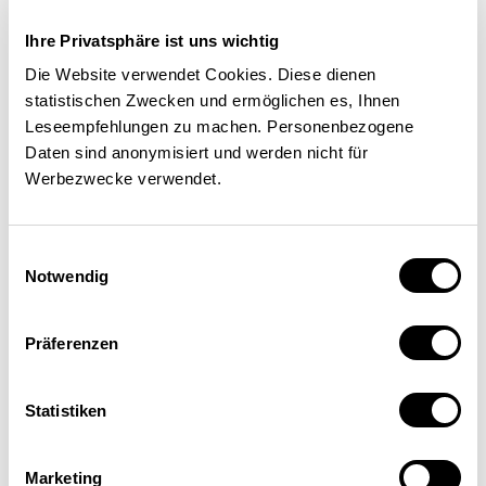
verschiedenen Rollen zu arbeiten. So lernen die
Ihre Privatsphäre ist uns wichtig
Jugendlichen, ihre Stärken gekonnt einzusetzen
Die Website verwendet Cookies. Diese dienen
und gemeinsam Schwächen auszugleichen. Aus
statistischen Zwecken und ermöglichen es, Ihnen
Erfahrung lässt sich sagen, dass viele der
Leseempfehlungen zu machen. Personenbezogene
Schülerinnen und Schüler hinsichtlich ihres
Daten sind anonymisiert und werden nicht für
Selbstbewusstseins, ihrer Selbstreflexion und
Werbezwecke verwendet.
im Teamwork wachsen. «Vor einem Jahr hätte
ich mich niemals getraut, so etwas anzupacken.
Einwilligungsauswahl
Doch inzwischen habe ich gelernt, dass auch ein
Notwendig
‹einfacher Schüler› wie ich ein CEO sein kann»,
so Beat Bannwart, ein ehemaliger
Präferenzen
Miniunternehmer im Programm.
Statistiken
Erfolgreiche Unternehmen
Marketing