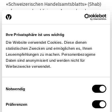
«Schweizerischen Handelsamtsblatts» (Shab)
erfassen und publizieren. Ausserdem kann man
beim Institut für Geistiges Eigentum (IGE) via
«E-Trademark» elektronisch seine Marke
anmelden.
Ihre Privatsphäre ist uns wichtig
Die Website verwendet Cookies. Diese dienen
Jedes Mal wenn ein neues Angebot
statistischen Zwecken und ermöglichen es, Ihnen
aufgeschaltet wird, durchläuft es den gleichen
Leseempfehlungen zu machen. Personenbezogene
Prozess. Dieses effiziente Projektmanagement
Daten sind anonymisiert und werden nicht für
erlaubt es, dass den Unternehmen ungefähr
Werbezwecke verwendet.
alle sechs Monate neue Behördenleistungen
angeboten werden können. Mit einem
Einwilligungsauswahl
Angebotsausbau verbessern sich meist auch
Notwendig
der Ausbaustandard und die
Kundenfreundlichkeit, da EasyGov vieles bietet,
Präferenzen
was die meisten Plattformen nicht haben. Zum