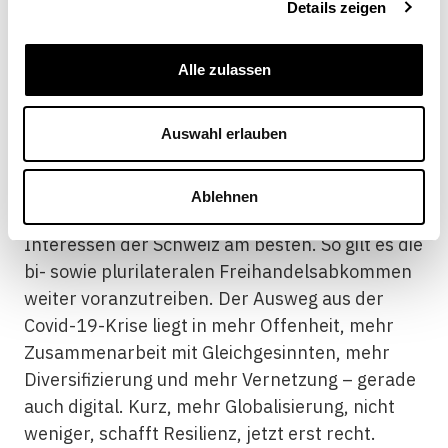
gefordert werden, bergen die Gefahr, die
Details zeigen
Wettbewerbsfähigkeit der Unternehmen zu
gefährden oder gar kontraproduktiv zu wirken.
Alle zulassen
Für den Bundesrat verlangt eine globale Krise
Auswahl erlauben
nach multilateralen Lösungsansätzen. Ein
regelbasiertes internationales Handelssystem
mit dem WTO-Vertragswerk im Zentrum und
Ablehnen
ergänzt durch Freihandelsabkommen dient den
Interessen der Schweiz am besten. So gilt es die
bi- sowie plurilateralen Freihandelsabkommen
weiter voranzutreiben. Der Ausweg aus der
Covid-19-Krise liegt in mehr Offenheit, mehr
Zusammenarbeit mit Gleichgesinnten, mehr
Diversifizierung und mehr Vernetzung – gerade
auch digital. Kurz, mehr Globalisierung, nicht
weniger, schafft Resilienz, jetzt erst recht.