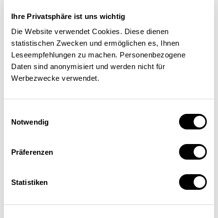
erhöhen – soweit geeignete Anbieter für
Ihre Privatsphäre ist uns wichtig
mehrere Produktionsschritte gefunden werden
Die Website verwendet Cookies. Diese dienen
oder diese selbst durchgeführt werden können.
statistischen Zwecken und ermöglichen es, Ihnen
Eine weitere Möglichkeit ist der Aufbau von
Leseempfehlungen zu machen. Personenbezogene
Lagern.
Daten sind anonymisiert und werden nicht für
Werbezwecke verwendet.
Umgekehrt wäre das Extrem einer autarken
Produktion von Waren entlang der gesamten
Einwilligungsauswahl
oder weiter Teile der Wertschöpfungskette
Notwendig
gerade im Hochpreis- und Hochlohnland
Schweiz mit hohen volkswirtschaftlichen
Kosten verbunden. Die so produzierten und
Präferenzen
exportierten Güter wären darüber hinaus im
internationalen Handel weit weniger
Statistiken
wettbewerbsfähig. Auch staatliche
Massnahmen oder Anordnungen, wie sie teils