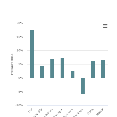
20%
15%
10%
Preisaufschlag
5%
0%
-5%
-10%
Uhr
Stromprüfer
Messer
Handschuh
Shampoo
Rucksack
Zahnbürste
Creme