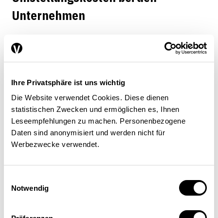
Unternehmen
Der Median der einmaligen Umstellungskosten
beträgt 7500 Franken pro Unternehmen. Bei
Ihre Privatsphäre ist uns wichtig
den wiederkehrenden Kosten sind es ebenfalls
7500 Franken pro Unternehmen und Jahr.
Die Website verwendet Cookies. Diese dienen
statistischen Zwecken und ermöglichen es, Ihnen
Insgesamt fallen die Umstellungskosten also
Leseempfehlungen zu machen. Personenbezogene
eher gering aus. Relativ gesehen, haben
Daten sind anonymisiert und werden nicht für
grössere Unternehmen tendenziell höhere
Werbezwecke verwendet.
einmalige und wiederkehrende
Umstellungskosten als kleine. Für den Staat
fallen kaum wesentliche Kosten an, weshalb
Einwilligungsauswahl
Notwendig
diese in der Studie nicht untersucht wurden.
Die Wertschöpfungsketten der befragten