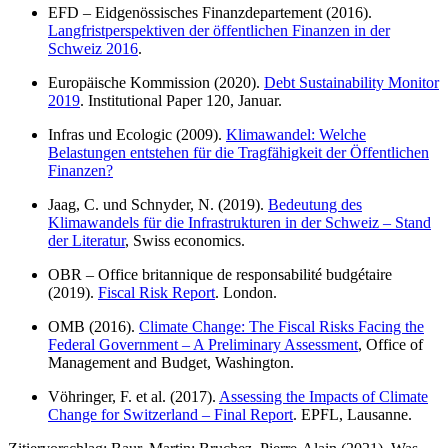
EFD – Eidgenössisches Finanzdepartement (2016).
Langfristperspektiven der öffentlichen Finanzen in der
Schweiz 2016
.
Europäische Kommission (2020).
Debt Sustainability Monitor
2019
. Institutional Paper 120, Januar.
Infras und Ecologic (2009).
Klimawandel:
Welche
Belastungen entstehen für die Tragfähigkeit der Öffentlichen
Finanzen?
Jaag, C. und Schnyder, N. (2019).
Bedeutung des
Klimawandels für die Infrastrukturen in der Schweiz – Stand
der Literatur
, Swiss economics.
OBR – Office britannique de responsabilité budgétaire
(2019).
Fiscal Risk Report
. London.
OMB (2016).
Climate Change: The Fiscal Risks Facing the
Federal Government – A Preliminary Assessment
, Office of
Management and Budget, Washington.
Vöhringer, F. et al. (2017).
Assessing the Impacts of Climate
Change for Switzerland – Final Report
. EPFL, Lausanne.