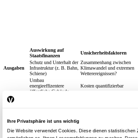
Auswirkung auf
Unsicherheitsfaktoren
Staatsfinanzen
Schutz und Unterhalt der
Zusammenhang zwischen
Ausgaben
Infrastruktur (z. B. Bahn,
Klimawandel und extremen
Schiene)
Wetterereignissen?
Umbau
energieeffizentere
Kosten quantifizierbar
öffentliche Gebäude
Subventionen zur
Finanzierung durch
Eindämmung des
ordentliches Budget oder
Klimawandels
durch Emissionsabgabe?
Subventionen zur
Ihre Privatsphäre ist uns wichtig
Anpassung an den
Wäre eine solche
Klimawandel und zur
Subventionierung
Die Website verwendet Cookies. Diese dienen statistische
Schadensbehebung bei
gerechtfertigt?