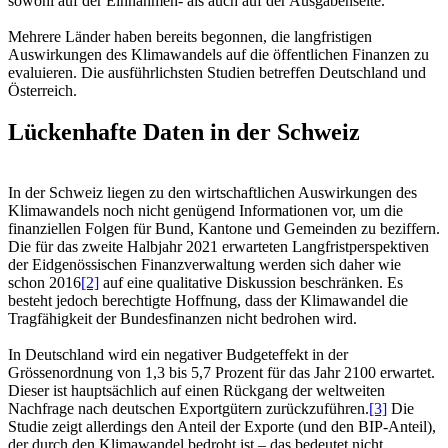
sowohl auf der Einnahmen- als auch auf der Ausgabenseite.
Mehrere Länder haben bereits begonnen, die langfristigen
Auswirkungen des Klimawandels auf die öffentlichen Finanzen zu
evaluieren. Die ausführlichsten Studien betreffen Deutschland und
Österreich.
Lückenhafte Daten in der Schweiz
In der Schweiz liegen zu den wirtschaftlichen Auswirkungen des
Klimawandels noch nicht genügend Informationen vor, um die
finanziellen Folgen für Bund, Kantone und Gemeinden zu beziffern.
Die für das zweite Halbjahr 2021 erwarteten Langfristperspektiven
der Eidgenössischen Finanzverwaltung werden sich daher wie
schon 2016
[2]
auf eine qualitative Diskussion beschränken. Es
besteht jedoch berechtigte Hoffnung, dass der Klimawandel die
Tragfähigkeit der Bundesfinanzen nicht bedrohen wird.
In Deutschland wird ein negativer Budgeteffekt in der
Grössenordnung von 1,3 bis 5,7 Prozent für das Jahr 2100 erwartet.
Dieser ist hauptsächlich auf einen Rückgang der weltweiten
Nachfrage nach deutschen Exportgütern zurückzuführen.
[3]
Die
Studie zeigt allerdings den Anteil der Exporte (und den BIP-Anteil),
der durch den Klimawandel bedroht ist – das bedeutet nicht