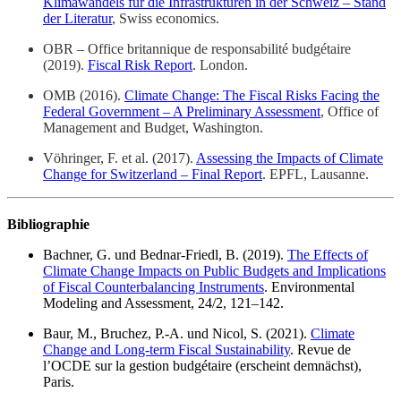
Klimawandels für die Infrastrukturen in der Schweiz – Stand
der Literatur
, Swiss economics.
OBR – Office britannique de responsabilité budgétaire
(2019).
Fiscal Risk Report
. London.
OMB (2016).
Climate Change: The Fiscal Risks Facing the
Federal Government – A Preliminary Assessment
, Office of
Management and Budget, Washington.
Vöhringer, F. et al. (2017).
Assessing the Impacts of Climate
Change for Switzerland – Final Report
. EPFL, Lausanne.
Bibliographie
Bachner, G. und Bednar-Friedl, B. (2019).
The Effects of
Climate Change Impacts on Public Budgets and Implications
of Fiscal Counterbalancing Instruments
. Environmental
Modeling and Assessment, 24/2, 121–142.
Baur, M., Bruchez, P.-A. und Nicol, S. (2021).
Climate
Change and Long-term Fiscal Sustainability
. Revue de
l’OCDE sur la gestion budgétaire (erscheint demnächst),
Paris.