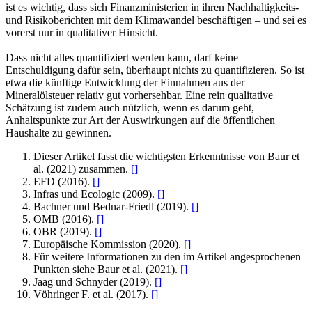
ist es wichtig, dass sich Finanzministerien in ihren Nachhaltigkeits-
und Risikoberichten mit dem Klimawandel beschäftigen – und sei es
vorerst nur in qualitativer Hinsicht.
Dass nicht alles quantifiziert werden kann, darf keine
Entschuldigung dafür sein, überhaupt nichts zu quantifizieren. So ist
etwa die künftige Entwicklung der Einnahmen aus der
Mineralölsteuer relativ gut vorhersehbar. Eine rein qualitative
Schätzung ist zudem auch nützlich, wenn es darum geht,
Anhaltspunkte zur Art der Auswirkungen auf die öffentlichen
Haushalte zu gewinnen.
Dieser Artikel fasst die wichtigsten Erkenntnisse von Baur et
al. (2021) zusammen.
[
]
EFD (2016).
[
]
Infras und Ecologic (2009).
[
]
Bachner und Bednar-Friedl (2019).
[
]
OMB (2016).
[
]
OBR (2019).
[
]
Europäische Kommission (2020).
[
]
Für weitere Informationen zu den im Artikel angesprochenen
Punkten siehe Baur et al. (2021).
[
]
Jaag und Schnyder (2019).
[
]
Vöhringer F. et al. (2017).
[
]