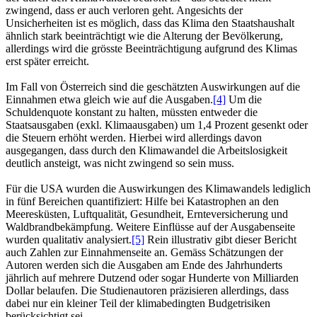
zwingend, dass er auch verloren geht. Angesichts der
Unsicherheiten ist es möglich, dass das Klima den Staatshaushalt
ähnlich stark beeinträchtigt wie die Alterung der Bevölkerung,
allerdings wird die grösste Beeinträchtigung aufgrund des Klimas
erst später erreicht.
Im Fall von Österreich sind die geschätzten Auswirkungen auf die
Einnahmen etwa gleich wie auf die Ausgaben.
[4]
Um die
Schuldenquote konstant zu halten, müssten entweder die
Staatsausgaben (exkl. Klimaausgaben) um 1,4 Prozent gesenkt oder
die Steuern erhöht werden. Hierbei wird allerdings davon
ausgegangen, dass durch den Klimawandel die Arbeitslosigkeit
deutlich ansteigt, was nicht zwingend so sein muss.
Für die USA wurden die Auswirkungen des Klimawandels lediglich
in fünf Bereichen quantifiziert: Hilfe bei Katastrophen an den
Meeresküsten, Luftqualität, Gesundheit, Ernteversicherung und
Waldbrandbekämpfung. Weitere Einflüsse auf der Ausgabenseite
wurden qualitativ analysiert.
[5]
Rein illustrativ gibt dieser Bericht
auch Zahlen zur Einnahmenseite an. Gemäss Schätzungen der
Autoren werden sich die Ausgaben am Ende des Jahrhunderts
jährlich auf mehrere Dutzend oder sogar Hunderte von Milliarden
Dollar belaufen. Die Studienautoren präzisieren allerdings, dass
dabei nur ein kleiner Teil der klimabedingten Budgetrisiken
berücksichtigt sei.