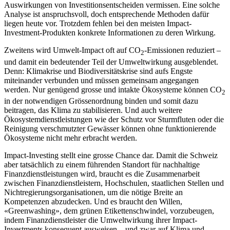
Auswirkungen von Investitionsentscheiden vermissen. Eine solche
Analyse ist anspruchsvoll, doch entsprechende Methoden dafür
liegen heute vor. Trotzdem fehlen bei den meisten Impact-
Investment-Produkten konkrete Informationen zu deren Wirkung.
Zweitens wird Umwelt-Impact oft auf CO
-Emissionen reduziert –
2
und damit ein bedeutender Teil der Umweltwirkung ausgeblendet.
Denn: Klimakrise und Biodiversitätskrise sind aufs Engste
miteinander verbunden und müssen gemeinsam angegangen
werden. Nur genügend grosse und intakte Ökosysteme können CO
2
in der notwendigen Grössenordnung binden und somit dazu
beitragen, das Klima zu stabilisieren. Und auch weitere
Ökosystemdienstleistungen wie der Schutz vor Sturmfluten oder die
Reinigung verschmutzter Gewässer können ohne funktionierende
Ökosysteme nicht mehr erbracht werden.
Impact-Investing stellt eine grosse Chance dar. Damit die Schweiz
aber tatsächlich zu einem führenden Standort für nachhaltige
Finanzdienstleistungen wird, braucht es die Zusammenarbeit
zwischen Finanzdienstleistern, Hochschulen, staatlichen Stellen und
Nichtregierungsorganisationen, um die nötige Breite an
Kompetenzen abzudecken. Und es braucht den Willen,
«Greenwashing», dem grünen Etikettenschwindel, vorzubeugen,
indem Finanzdienstleister die Umweltwirkung ihrer Impact-
Investments konsequent ausweisen – und zwar auf Klima und