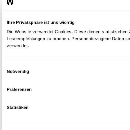
Datenschutz / Rechtliches
Folgen Sie uns
Ihre Privatsphäre ist uns wichtig
Die Website verwendet Cookies. Diese dienen statistischen
Leseempfehlungen zu machen. Personenbezogene Daten sin
verwendet.
Schwerpunkte
Einwilligungsauswahl
Themen
Notwendig
Arbeitsmarkt
Finanzen / Steuern
Finanzmärkte
Präferenzen
International
Sozialpolitik
Konjunktur / Wachstum
Wirtschaftspolitik
Statistiken
Nobelpreis
Meinungen
Interview
Standpunkt