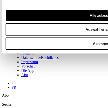
Nachgefragt
Einblick
Serien
Blick in die Welt
Alle zulas
Konjunkturtendenzen
Ökonomie kurz erklärt
Next Generation
Auswahl erl
Infografiken
Service
Autorinnen und Autoren
Ablehne
Druckausgaben
Über uns
Kontakt
Datenschutz/Rechtliches
Impressum
Vorschau
Die App
Abo
DE
FR
Abo
Suche