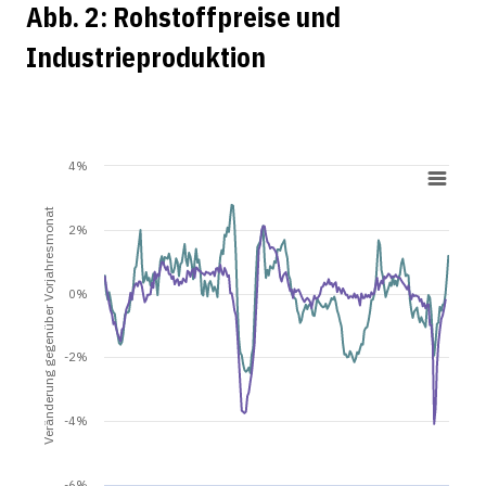
Abb. 2: Rohstoffpreise und
Industrieproduktion
4%
Veränderung gegenüber Vorjahresmonat
2%
0%
-2%
-4%
-6%