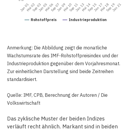
Jan 17
Mai 10
Sep 03
Sep 19
Jan 13
Mai 06
Sep 15
Mai 02
Jan 09
Mai 18
Jan 05
Sep 11
Mai 14
Jan 21
Sep 07
Jan 01
Rohstoffpreis
Industrieproduktion
Anmerkung: Die Abbildung zeigt die monatliche
Wachstumsrate des IMF-Rohstoffpreisindex und der
Industrieproduktion gegenüber dem Vorjahresmonat.
Zur einheitlichen Darstellung sind beide Zeitreihen
standardisiert.
Quelle: IMF, CPB, Berechnung der Autoren / Die
Volkswirtschaft
Das zyklische Muster der beiden Indizes
verläuft recht ähnlich. Markant sind in beiden