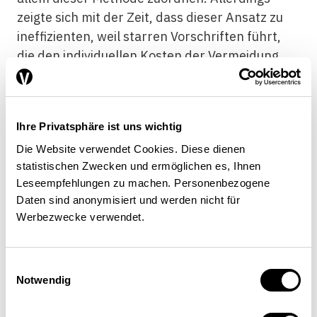
zeigte sich mit der Zeit, dass dieser Ansatz zu
ineffizienten, weil starren Vorschriften führt,
die den individuellen Kosten der Vermeidung
von Umweltschäden nicht Rechnung tragen und
umweltschonende Innovationen zu wenig
begünstigen. Diese Methode krankt letztlich
Ihre Privatsphäre ist uns wichtig
daran, dass keine direkten Anreize über
Die Website verwendet Cookies. Diese dienen
Preisveränderungen vermittelt werden.
statistischen Zwecken und ermöglichen es, Ihnen
Deshalb wurden in den letzten Jahrzehnten
Leseempfehlungen zu machen. Personenbezogene
immer mehr Bemühungen unternommen, den
Daten sind anonymisiert und werden nicht für
Preismechanismus und damit die Marktkräfte
Werbezwecke verwendet.
stärker zu nutzen.
Die Grundidee dieses marktwirtschaftlichen
Einwilligungsauswahl
Umweltschutzes ist es, mithilfe einer
Notwendig
sogenannten Lenkungsabgabe, einer Steuer
also, dem Umweltverbrauch einen Preis zu