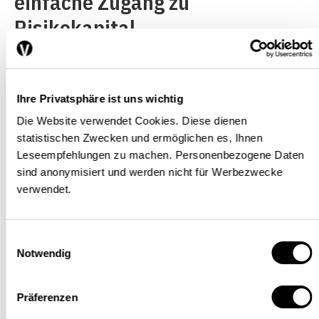
einfache Zugang zu
Risikokapital.
Die Organisation für
wirtschaftliche
Ihre Privatsphäre ist uns wichtig
Die Website verwendet Cookies. Diese dienen
Zusammenarbeit und
statistischen Zwecken und ermöglichen es, Ihnen
Entwicklung (OECD) empfiehlt
Leseempfehlungen zu machen. Personenbezogene Daten
sind anonymisiert und werden nicht für Werbezwecke
das Konzept der Better
verwendet.
Regulation schon seit
Längerem. Die Umsetzung in
Einwilligungsauswahl
den OECD-Mitgliedsländern
Notwendig
zeigt jedoch, dass diese eigene
Präferenzen
Lösungen und Reformmuster