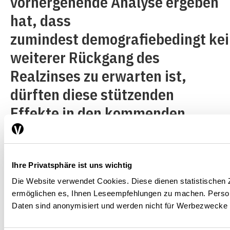
vorhergehende Analyse ergeben
hat, dass
zumindest demografiebedingt ke
weiterer Rückgang des
Realzinses zu erwarten ist,
dürften diese stützenden
Effekte in den kommenden
Jahren allerdings nachlassen.
Ihre Privatsphäre ist uns wichtig
Unternehmen steigern Investitionen
Die Website verwendet Cookies. Diese dienen statistische
ermöglichen es, Ihnen Leseempfehlungen zu machen. Pers
Daten sind anonymisiert und werden nicht für Werbezwecke