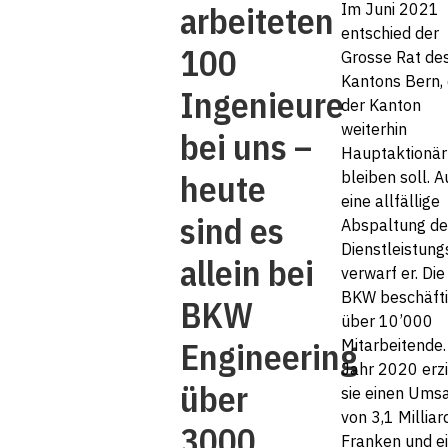
arbeiteten
Im Juni 2021
entschied der
100
Grosse Rat de
Kantons Bern,
Ingenieure
der Kanton
weiterhin
bei uns –
Hauptaktionär
heute
bleiben soll. 
eine allfällige
sind es
Abspaltung de
Dienstleistung
allein bei
verwarf er. Die
BKW beschäfti
BKW
über 10’000
Engineering
Mitarbeitende.
Jahr 2020 erzi
über
sie einen Ums
von 3,1 Millia
3000.
Franken und e