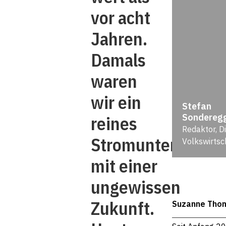
vor acht
Jahren.
Damals
waren
wir ein
Stefan
Sondereg
reines
Redaktor, D
Stromunternehm
Volkswirtsc
mit einer
ungewissen
Zukunft.
Suzanne Tho