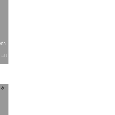
rin,
haft