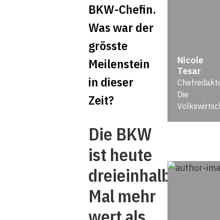
BKW-Chefin.
Was war der
grösste
Nicole
Meilenstein
Tesar
in dieser
Chefredakto
Die
Zeit?
Volkswirtsc
Die BKW
ist heute
dreieinhalb
Mal mehr
wert als