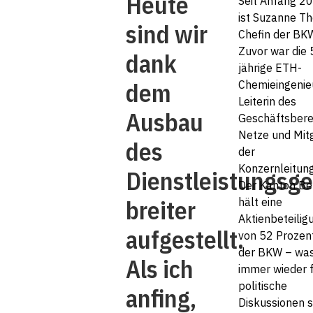
Heute
Seit Anfang 2
ist Suzanne T
sind wir
Chefin der BK
Zuvor war die 
dank
jährige ETH-
dem
Chemieingenie
Leiterin des
Ausbau
Geschäftsbere
Netze und Mitg
des
der
Konzernleitung
Dienstleistungsge
Der Kanton Be
breiter
hält eine
Aktienbeteilig
aufgestellt.
von 52 Prozen
der BKW – wa
Als ich
immer wieder 
politische
anfing,
Diskussionen s