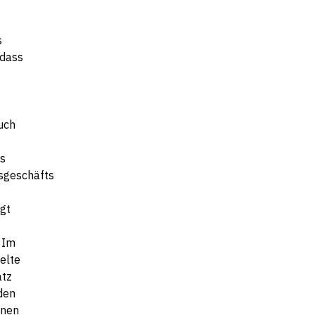
s
 dass
Auch
s
sgeschäfts
gt
 Im
elte
atz
rden
inen