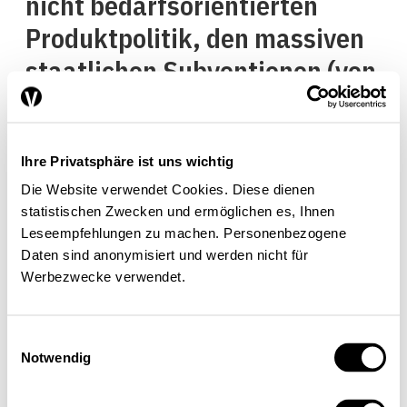
nicht bedarfsorientierten
Produktpolitik, den massiven
staatlichen Subventionen (von
der Grundlagenforschung bis
zu garantierten
Absatzmärkten) sowie
Ihre Privatsphäre ist uns wichtig
Die Website verwendet Cookies. Diese dienen
riesigen Gewinnmargen, Boni
statistischen Zwecken und ermöglichen es, Ihnen
und Dividenden der Branche.
Leseempfehlungen zu machen. Personenbezogene
Daten sind anonymisiert und werden nicht für
Diese Missstände sind das
Werbezwecke verwendet.
Resultat eines kranken
Systems und Ausdruck einer
Einwilligungsauswahl
pervertierten
Notwendig
marktwirtschaftlichen Logik.