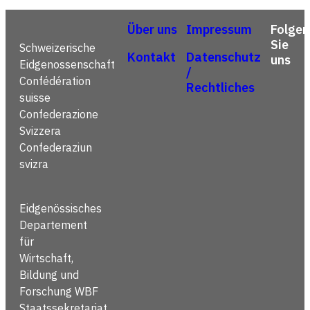
Über uns
Impressum
Folgen
Sie
Schweizerische
Kontakt
Datenschutz
uns
Eidgenossenschaft
/
Confédération
Rechtliches
suisse
Confederazione
Svizzera
Confederaziun
svizra
Eidgenössisches
Departement
für
Wirtschaft,
Bildung und
Forschung WBF
Staatssekretariat