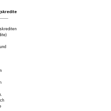
skredite
skrediten
ite)
und
n
n
,
sch
e