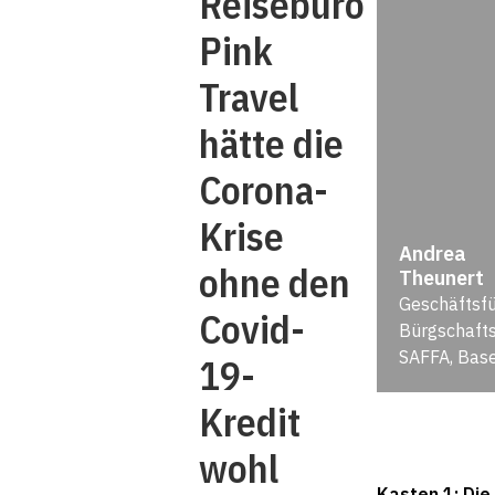
Reisebüro
Pink
Travel
hätte die
Corona-
Krise
Andrea
ohne den
Theunert
Geschäftsfü
Covid-
Bürgschaft
SAFFA, Base
19-
Kredit
wohl
Kasten 1: Die