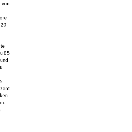
z von
ere
 20
ite
zu 85
Bund
u
e
ozent
nken
ko.
m