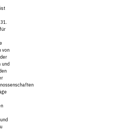
ist
 31.
für
e
n von
der
 und
den
er
enossenschaften
äge
en
Bund
u