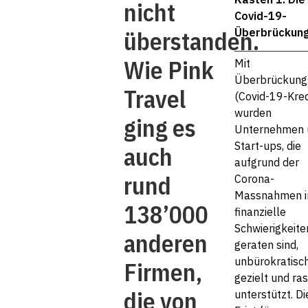
nicht
Covid-19-
überstanden.
Überbrückung
Wie Pink
Mit
Überbrückung
Travel
(Covid-19-Kred
wurden
ging es
Unternehmen 
Start-ups, die
auch
aufgrund der
rund
Corona-
Massnahmen i
138’000
finanzielle
Schwierigkeite
anderen
geraten sind,
unbürokratisch
Firmen,
gezielt und ra
die von
unterstützt. Di