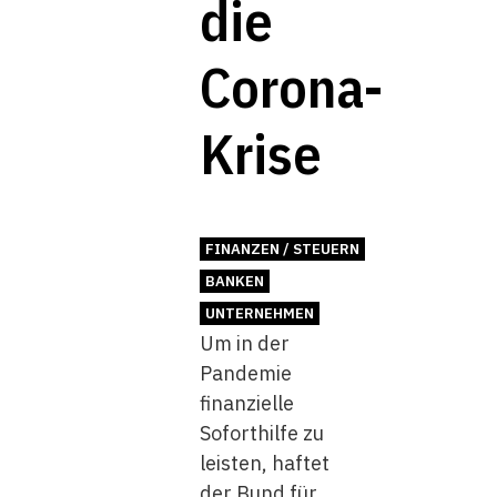
die
Corona-
Krise
FINANZEN / STEUERN
BANKEN
UNTERNEHMEN
Um in der
Pandemie
finanzielle
Soforthilfe zu
leisten, haftet
der Bund für