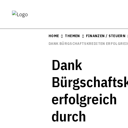
HOME
THEMEN
FINANZEN / STEUERN
DANK BÜRGSCHAFTSKREDITEN ERFOLGREI
Dank
Bürgschafts
erfolgreich
durch