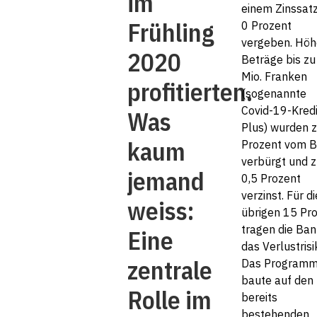
im
einem Zinssat
Frühling
0 Prozent
vergeben. Höh
2020
Beträge bis zu
Mio. Franken
profitierten.
(sogenannte
Covid-19-Kred
Was
Plus) wurden 
kaum
Prozent vom 
verbürgt und z
jemand
0,5 Prozent
verzinst. Für di
weiss:
übrigen 15 Pr
tragen die Ba
Eine
das Verlustrisi
zentrale
Das Program
baute auf den
Rolle im
bereits
bestehenden