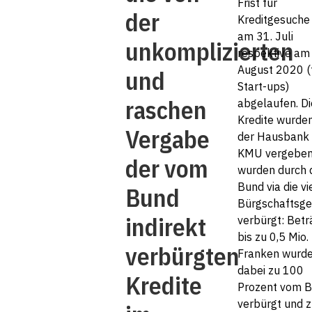
Frist für
der
Kreditgesuche 
am 31. Juli
unkomplizierten
respektive am
August 2020 (
und
Start-ups)
raschen
abgelaufen. Di
Kredite wurde
Vergabe
der Hausbank 
KMU vergeben
der vom
wurden durch 
Bund via die vi
Bund
Bürgschaftsg
indirekt
verbürgt: Betr
bis zu 0,5 Mio.
verbürgten
Franken wurd
dabei zu 100
Kredite
Prozent vom 
verbürgt und z