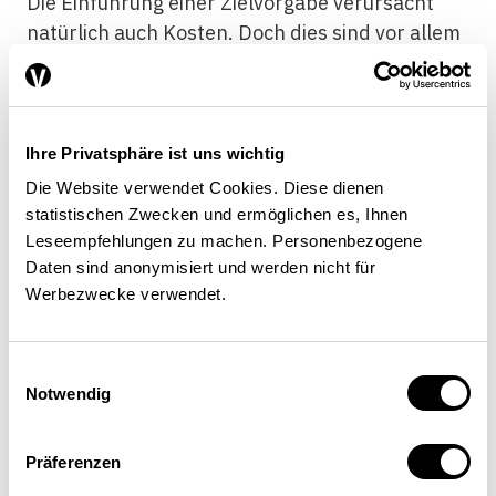
Die Einführung einer Zielvorgabe verursacht
natürlich auch Kosten. Doch dies sind vor allem
moderate Vollzugskosten, die hauptsächlich in
der Datenbeschaffung durch die
Leistungserbringer und der Festlegung der
Kostenwachstumsziele durch die öffentliche
Ihre Privatsphäre ist uns wichtig
Hand liegen. Bezüglich der Datenbeschaffung
Die Website verwendet Cookies. Diese dienen
muss berücksichtigt werden, dass die Daten nur
statistischen Zwecken und ermöglichen es, Ihnen
auf hohem Aggregationsniveau (Kostenblöcke)
Leseempfehlungen zu machen. Personenbezogene
Daten sind anonymisiert und werden nicht für
verfügbar sein müssen und grösstenteils
Werbezwecke verwendet.
bereits vorliegen. Der zusätzliche Aufwand für
die Zielvorgabe wird folglich recht gering
ausfallen.
Einwilligungsauswahl
Notwendig
In der RFA kommen wir zum Schluss, dass sich
durch die Zielvorgabe bestehende und künftige
Präferenzen
Ineffizienzen im Gesundheitswesen reduzieren