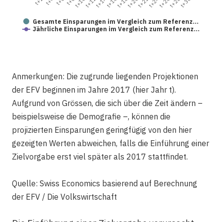
t+12
t+2
t+26
t+16
t+30
t+6
t+20
t+10
t+24
t+14
t+4
t+28
t+18
t+8
t+22
Gesamte Einsparungen im Vergleich zum Referenz…
Jährliche Einsparungen im Vergleich zum Referenz…
Anmerkungen: Die zugrunde liegenden Projektionen
der EFV beginnen im Jahre 2017 (hier Jahr t).
Aufgrund von Grössen, die sich über die Zeit ändern –
beispielsweise die Demografie –, können die
projizierten Einsparungen geringfügig von den hier
gezeigten Werten abweichen, falls die Einführung einer
Zielvorgabe erst viel später als 2017 stattfindet.
Quelle: Swiss Economics basierend auf Berechnung
der EFV / Die Volkswirtschaft