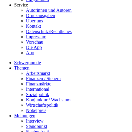
Service
Autorinnen und Autoren
Druckausgaben
Über uns
Kontakt
Datenschutz/Rechtliches
Impressum
Vorschau
Die App
Abo
Schwerpunkte
Themen
Arbeitsmarkt
Finanzen / Steuern
Finanzmärkte
International
Sozialpolitik
Konjunktur / Wachstum
Wirtschaftspolitik
Nobelpreis
Meinungen
Interview
Standpunkt
Nachgefragt