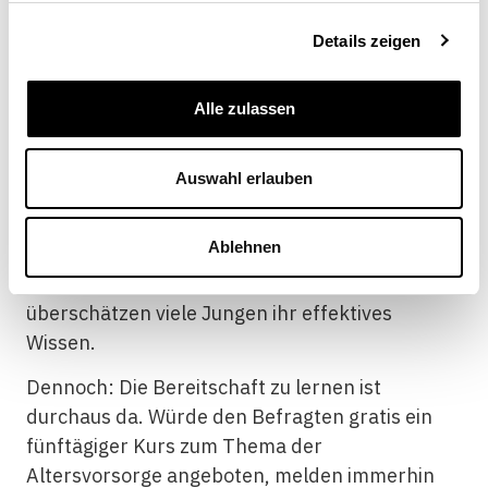
Umfrage der Ansicht, sie würden über einen
Details zeigen
guten oder gar sehr guten Wissensstand in
Bezug auf die AHV verfügen. Ein Vergleich des
selbst zugeschriebenen Wissensstandes mit
Alle zulassen
den Antworten auf klassische Wissensfragen in
diversen Wirtschaftsbereichen zeigt jedoch,
Auswahl erlauben
dass zwischen der subjektiven Wahrnehmung
und der objektiven Kompetenz tendenziell eine
Ablehnen
Diskrepanz herrscht und viele Fragen nicht
korrekt beantwortet wurden. Somit
überschätzen viele Jungen ihr effektives
Wissen.
Dennoch: Die Bereitschaft zu lernen ist
durchaus da. Würde den Befragten gratis ein
fünftägiger Kurs zum Thema der
Altersvorsorge angeboten, melden immerhin