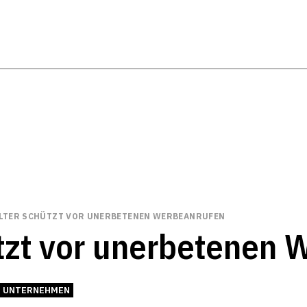
LTER SCHÜTZT VOR UNERBETENEN WERBEANRUFEN
ützt vor unerbetenen
UNTERNEHMEN