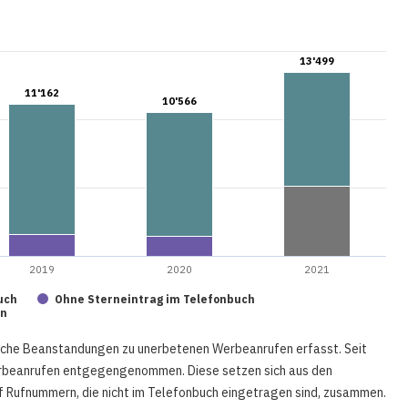
13'499
13'499
11'162
11'162
10'566
10'566
2019
2020
2021
uch
Ohne Sterneintrag im Telefonbuch
en
iche Beanstandungen zu unerbetenen Werbeanrufen erfasst. Seit
erbeanrufen entgegengenommen. Diese setzen sich aus den
 Rufnummern, die nicht im Telefonbuch eingetragen sind, zusammen.