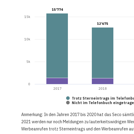
15'774
15'774
15k
12'675
12'675
10k
5k
0
2017
2018
Trotz Sterneintrags im Telefonb
Nicht im Telefonbuch eingetrag
Anmerkung: In den Jahren 2017 bis 2020 hat das Seco sämtl
2021 werden nur noch Meldungen zu lauterkeitswidrigen W
Werbeanrufen trotz Sterneintrags und den Werbeanrufen auf