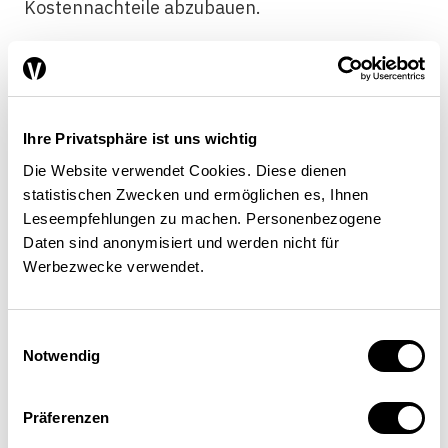
Kostennachteile abzubauen.
Eine Möglichkeit, diese Kosten zu senken, sind
aber für KMU weiterhin auch
Standortverlagerungen ins Ausland. Dadurch
erhoffen sich die KMU zudem immer häufiger,
Ihre Privatsphäre ist uns wichtig
den Zugang zu Fachkräften verbessern zu
Die Website verwendet Cookies. Diese dienen
können.
statistischen Zwecken und ermöglichen es, Ihnen
Leseempfehlungen zu machen. Personenbezogene
Grossunternehmen im verarbeitenden Gewerbe
Daten sind anonymisiert und werden nicht für
nennen diese Option hingegen kaum. Dies kann
Werbezwecke verwendet.
durchaus damit zusammenhängen, dass grosse
produzierende Unternehmen einen
Imagevorteil gegenüber KMU haben (siehe
Einwilligungsauswahl
Notwendig
Abbildung 2). Für bekannte Konzerne dürfte es
somit auch leichter sein, im umkämpften
Schweizer Arbeitsmarkt Fachkräfte zu
Präferenzen
gewinnen. Für kleinere Unternehmen wird es