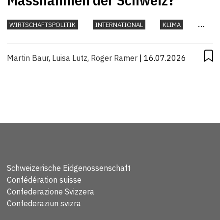
WIRTSCHAFTSPOLITIK
INTERNATIONAL
KLIMA
UMWELT
Martin Baur
,
Luisa Lutz
,
Roger Ramer
| 16.07.2026
Schweizerische Eidgenossenschaft
Confédération suisse
Confederazione Svizzera
Confederaziun svizra