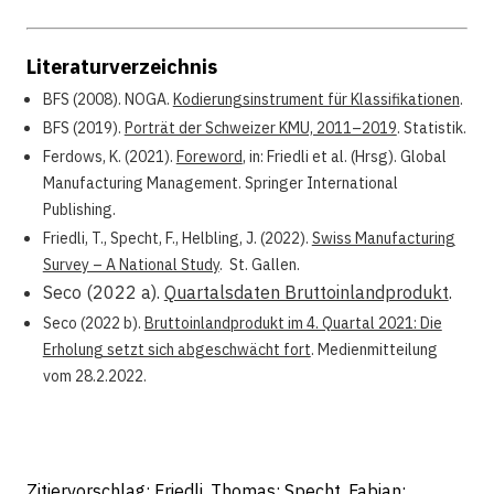
Literaturverzeichnis
BFS (2008). NOGA.
Kodierungsinstrument für Klassifikationen
.
BFS (2019).
Porträt der Schweizer KMU, 2011–2019
. Statistik.
Ferdows, K. (2021).
Foreword
, in: Friedli et al. (Hrsg). Global
Manufacturing Management. Springer International
Publishing.
Friedli, T., Specht, F., Helbling, J. (2022).
Swiss Manufacturing
Survey – A National Study
. St. Gallen.
Seco (2022 a).
Quartalsdaten Bruttoinlandprodukt
.
Seco (2022 b).
Bruttoinlandprodukt im 4. Quartal 2021: Die
Erholung setzt sich abgeschwächt fort
. Medienmitteilung
vom 28.2.2022.
Zitiervorschlag: Friedli, Thomas; Specht, Fabian;