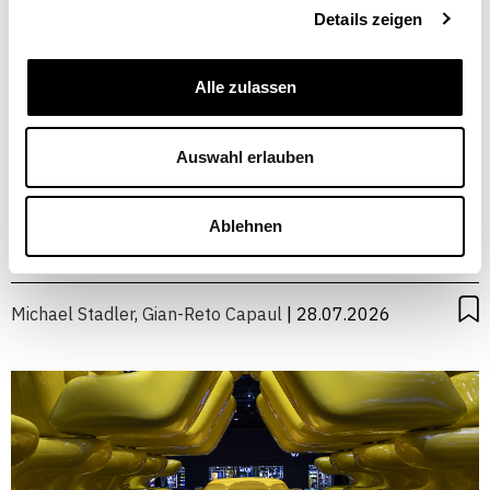
Details zeigen
Alle zulassen
Coopetition: Skigebiete sollten
Auswahl erlauben
mehr zusammenarbeiten
Ablehnen
WIRTSCHAFTSPOLITIK
TOURISMUS
Michael Stadler
,
Gian-Reto Capaul
| 28.07.2026