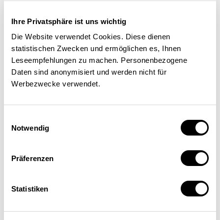
Ihre Privatsphäre ist uns wichtig
Die Website verwendet Cookies. Diese dienen
statistischen Zwecken und ermöglichen es, Ihnen
Welchen Föderalismus für die
Leseempfehlungen zu machen. Personenbezogene
Schweiz?
Daten sind anonymisiert und werden nicht für
Werbezwecke verwendet.
WIRTSCHAFTSPOLITIK
KANTONE
Einwilligungsauswahl
Notwendig
Laetitia Mathys
| 05.08.2026
Präferenzen
Statistiken