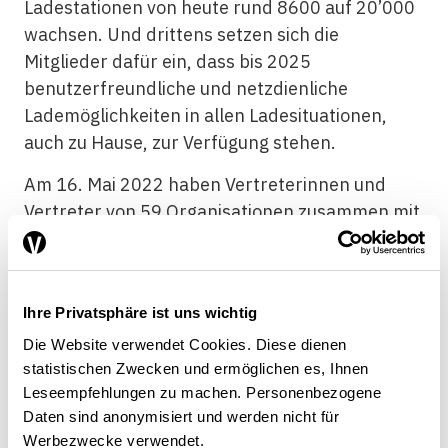
Ladestationen von heute rund 8600 auf 20’000
wachsen. Und drittens setzen sich die
Mitglieder dafür ein, dass bis 2025
benutzerfreundliche und netzdienliche
Lademöglichkeiten in allen Ladesituationen,
auch zu Hause, zur Verfügung stehen.
Am 16. Mai 2022 haben Vertreterinnen und
Vertreter von 59
Organisationen
zusammen mit
Bundesrätin Simonetta Sommaruga die neue
Roadmap Elektromobilität 2025 mit den neuen
Zielen unterzeichnet. Die beteiligten Akteure
Ihre Privatsphäre ist uns wichtig
werden mit
75 Massnahmen
zur Erreichung der
Ziele beitragen. Ein Herzstück der Roadmap
Die Website verwendet Cookies. Diese dienen
statistischen Zwecken und ermöglichen es, Ihnen
2025 sind die organisationsübergreifenden
Leseempfehlungen zu machen. Personenbezogene
Leuchtturmmassnahmen, welche besonders
Daten sind anonymisiert und werden nicht für
relevante Herausforderungen adressieren: das
Werbezwecke verwendet.