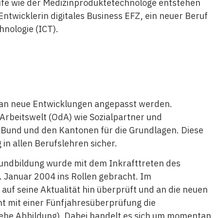
rufe wie der Medizinproduktetechnologe entstehen
twicklerin digitales Business EFZ, ein neuer Beruf
nologie (ICT).
an neue Entwicklungen angepasst werden.
Arbeitswelt (OdA) wie Sozialpartner und
Bund und den Kantonen für die Grundlagen. Diese
 in allen Berufslehren sicher.
rundbildung wurde mit dem Inkrafttreten des
 Januar 2004 ins Rollen gebracht. Im
uf seine Aktualität hin überprüft und an die neuen
t mit einer Fünfjahresüberprüfung die
iehe Abbildung). Dabei handelt es sich um momentan