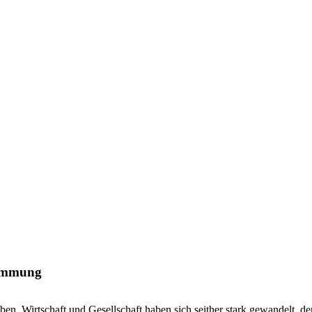
timmung
. Wirtschaft und Gesellschaft haben sich seither stark gewandelt, de