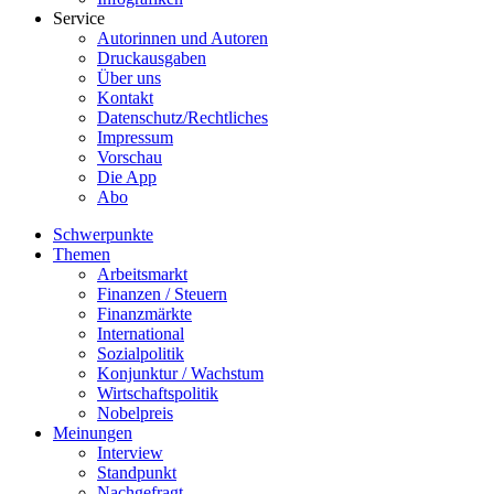
Service
Autorinnen und Autoren
Druckausgaben
Über uns
Kontakt
Datenschutz/Rechtliches
Impressum
Vorschau
Die App
Abo
Schwerpunkte
Themen
Arbeitsmarkt
Finanzen / Steuern
Finanzmärkte
International
Sozialpolitik
Konjunktur / Wachstum
Wirtschaftspolitik
Nobelpreis
Meinungen
Interview
Standpunkt
Nachgefragt