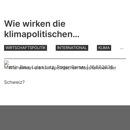
Wie wirken die
klimapolitischen
Massnahmen der Schweiz?
WIRTSCHAFTSPOLITIK
INTERNATIONAL
KLIMA
UMWELT
Martin Baur
,
Luisa Lutz
,
Roger Ramer
| 16.07.2026