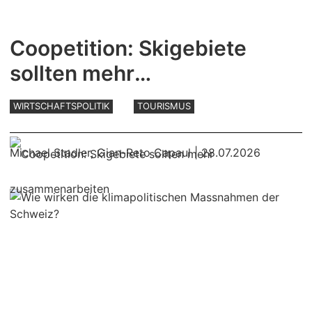
Coopetition: Skigebiete
sollten mehr
zusammenarbeiten
WIRTSCHAFTSPOLITIK
TOURISMUS
Michael Stadler
,
Gian-Reto Capaul
| 28.07.2026